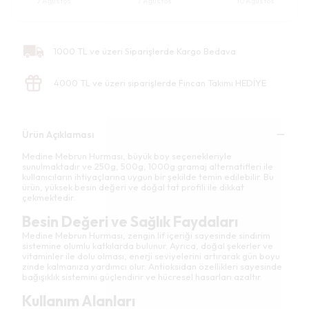
7 Ağustos
7 Ağustos
10 Ağustos
1000 TL ve üzeri Siparişlerde Kargo Bedava
4000 TL ve üzeri siparişlerde Fincan Takımı HEDİYE
Ürün Açıklaması
Medine Mebrun Hurması, büyük boy seçenekleriyle
sunulmaktadır ve 250g, 500g, 1000g gramaj alternatifleri ile
kullanıcıların ihtiyaçlarına uygun bir şekilde temin edilebilir. Bu
ürün, yüksek besin değeri ve doğal tat profili ile dikkat
çekmektedir.
Besin Değeri ve Sağlık Faydaları
Medine Mebrun Hurması, zengin lif içeriği sayesinde sindirim
sistemine olumlu katkılarda bulunur. Ayrıca, doğal şekerler ve
vitaminler ile dolu olması, enerji seviyelerini artırarak gün boyu
zinde kalmanıza yardımcı olur. Antioksidan özellikleri sayesinde
bağışıklık sistemini güçlendirir ve hücresel hasarları azaltır.
Kullanım Alanları