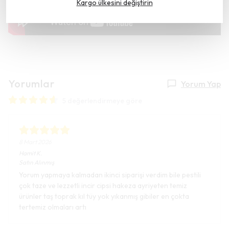
Kargo ülkesini değiştirin
Yorumlar
Yorum Yap
5 değerlendirmeye göre
8 Mart 2026
Hamit
K.
Satın Alınmış
Yorum yapmaya kalmadan ikinci siparişi verdim bile pestili
çok taze ve lezzetli incir cipsi hakeza ayriyeten temiz
ürünler taş toprak kıl tüy yok yıkanmış gibiler en çokta
tertemiz olmaları artı