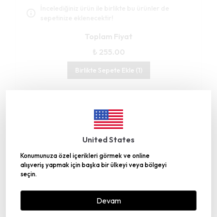
İncelediğiniz ürün ile birlikte bu ürünler de
sepetinize eklenecektir!
Toplam Fiyat
₺ 255.00
Birlikte Sepete Ekle (1)
Gümüşhane’deki Üretim Tesisimiz TRT
United States
Belgesel’de
Konumunuza özel içerikleri görmek ve online
alışveriş yapmak için başka bir ülkeyi veya bölgeyi
seçin.
Devam