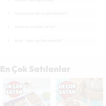
Ürünler nasıl saklanmalı?
Gümüşhane’den mi gönderiliyor?
Şekersiz seçenek var mı?
İptal - İade Şartları nelerdir?
En Çok Satılanlar