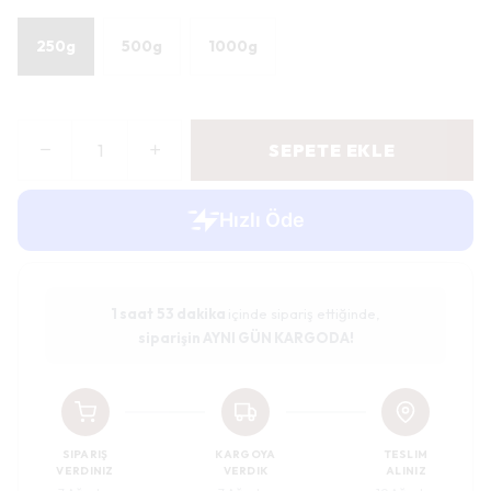
250g
500g
1000g
SEPETE EKLE
1 saat
53 dakika
içinde sipariş ettiğinde,
siparişin AYNI GÜN KARGODA!
SIPARIŞ
KARGOYA
TESLIM
VERDINIZ
VERDIK
ALINIZ