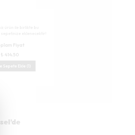
iz ürün ile birlikte bu
 sepetinize eklenecektir!
plam Fiyat
₺ 414.50
te Sepete Ekle (1)
sel’de