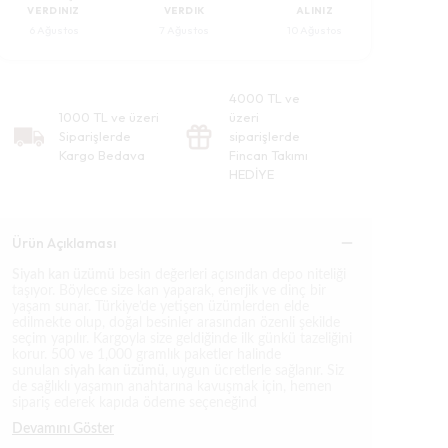
VERDINIZ
VERDIK
ALINIZ
6 Ağustos
7 Ağustos
10 Ağustos
4000 TL ve
1000 TL ve üzeri
üzeri
Siparişlerde
siparişlerde
Kargo Bedava
Fincan Takımı
HEDİYE
Ürün Açıklaması
Siyah kan üzümü
besin değerleri açısından depo niteliği
taşıyor. Böylece size kan yaparak, enerjik ve dinç bir
yaşam sunar. Türkiye’de yetişen üzümlerden elde
edilmekte olup, doğal besinler arasından özenli şekilde
seçim yapılır. Kargoyla size geldiğinde ilk günkü tazeliğini
korur. 500 ve 1,000 gramlık paketler halinde
sunulan
siyah kan üzümü
, uygun ücretlerle sağlanır. Siz
de sağlıklı yaşamın anahtarına kavuşmak için, hemen
sipariş ederek kapıda ödeme seçeneğind
Devamını Göster