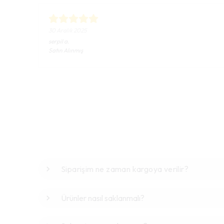
30 Aralık 2025
serpil
a.
Satın Alınmış
Siparişim ne zaman kargoya verilir?
Ürünler nasıl saklanmalı?