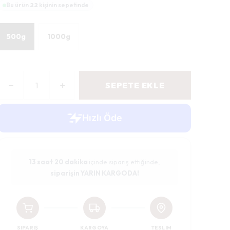
Bu ürün
22
kişinin sepetinde
500g
1000g
SEPETE EKLE
13 saat
20 dakika
içinde sipariş ettiğinde,
siparişin YARIN KARGODA!
SIPARIŞ
KARGOYA
TESLIM