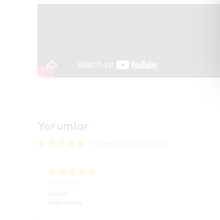
Yorumlar
9 değerlendirmeye göre
8 Mart 2026
Hamit
K.
Satın Alınmış