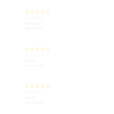
19 Şubat 2026
Gülümser
d.
Satın Alınmış
12 Şubat 2026
Deniz
Ö.
Satın Alınmış
30 Aralık 2025
Hilal
B.
Satın Alınmış