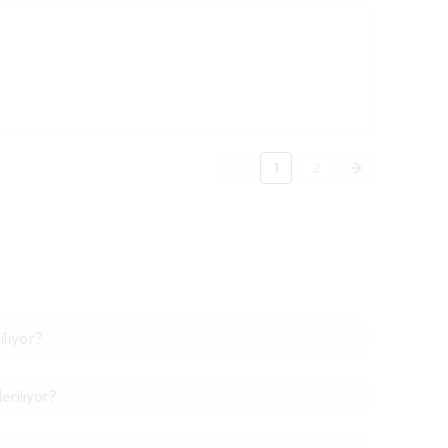
1
2
iliyor?
riliyor?