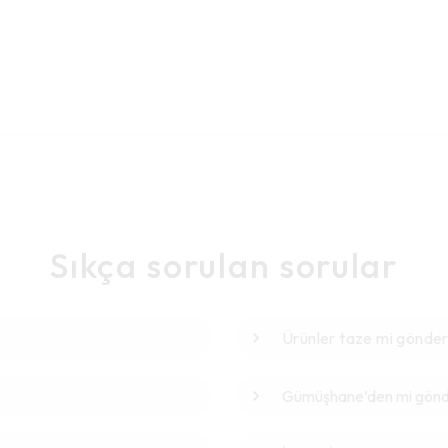
Sıkça sorulan sorular
Ürünler taze mi gönder
Gümüşhane’den mi gönde