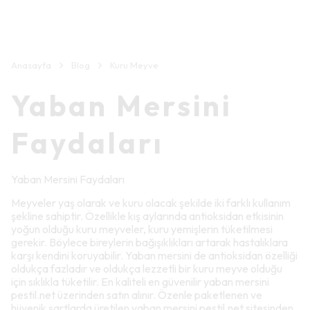
Anasayfa
Blog
Kuru Meyve
Yaban Mersini
Faydaları
Yaban Mersini Faydaları
Meyveler yaş olarak ve kuru olacak şekilde iki farklı kullanım
şekline sahiptir. Özellikle kış aylarında antioksidan etkisinin
yoğun olduğu kuru meyveler, kuru yemişlerin tüketilmesi
gerekir. Böylece bireylerin bağışıklıkları artarak hastalıklara
karşı kendini koruyabilir. Yaban mersini de antioksidan özelliği
oldukça fazladır ve oldukça lezzetli bir kuru meyve olduğu
için sıklıkla tüketilir. En kaliteli en güvenilir yaban mersini
pestil.net üzerinden satın alınır. Özenle paketlenen ve
hijyenik şartlarda üretilen yaban mersini pestil.net sitesinden