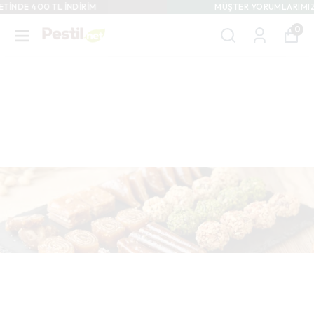
MÜŞTER YORUMLARIMIZI İNCELEMEK İSTER MİSİNİZ?
0