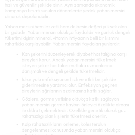
hızlı ve güvenilir şekilde alınır. Aynı zamanda ekonomik
kampanya fırsatı sunulan dönemlerde yedek yaban mersini
alınarak depolanabilir.
Yaban mersini hem lezzetli hem de besin değeri yüksek olan
bir gıdadır. Yaban mersini oldukça faydalıdır ve günlük dengeli
tüketimi kişinin mineral, vitamin ihtiyacının belli bir kısmını
rahatlıkla karşılayabilir. Yaban mersini faydaları şunlardır:
Kan şekerini düzenleyerek diyabet hastalığına karşı
bireyleri korur. Ancak yaban mersini tüketmek
isteyen şeker hastaları mutlaka uzmanlarına
danışmalı ve dengeli şekilde tüketmelidir.
İdrar yolu enfeksiyonun hızlı ve etkili bir şekilde
giderilmesine yardımcı olur. Enfeksiyon geçiren
bireylerin ağrılarının azalmasına katkı sağlar.
Gözlere, görme yetisine oldukça katkı sağlayan
yaban mersini görme kaybını önleyici özellikte olması
ile dikkat çekmektedir. Özellikle genetik olarak göz
rahatsızlığı olan kişilerin tüketmesi önerilir.
Kalp rahatsızlıklarını önleme, kolesterolün
dengelenmesi konusunda yaban mersini oldukça