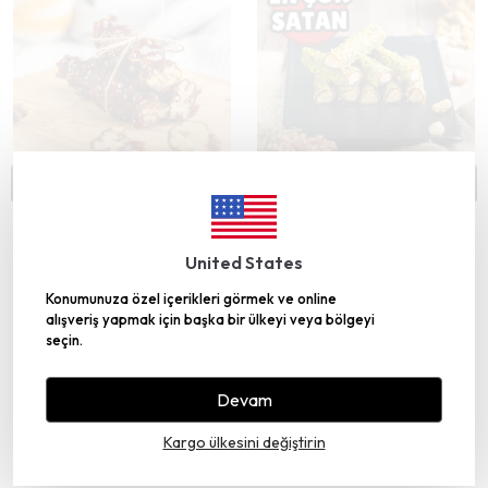
2. ÜRÜNE %50 İNDİRİM
2. ÜRÜNE %50 İNDİRİM
United States
Glutensiz Şeker İlavesiz Bol Cevizli Köme 300 gr
Glutensiz Şeker İlavesiz Antep Fıstıklı Pestil Sarması 300 gr
Konumunuza özel içerikleri görmek ve online
alışveriş yapmak için başka bir ülkeyi veya bölgeyi
118 değerlendirme
63 değerlendirme
seçin.
₺ 540.00
₺ 560.00
Devam
SEPETE EKLE
SEPETE EKLE
Kargo ülkesini değiştirin