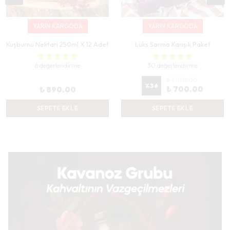
YARIN KARGODA
YARIN KARGODA
Kuşburnu Nektari 250ml X 12 Adet
Lüks Sarma Karışık Paket
6 değerlendirme
30 değerlendirme
₺ 1,100.00
%
36
₺ 700.00
₺ 890.00
SEPETE EKLE
SEPETE EKLE