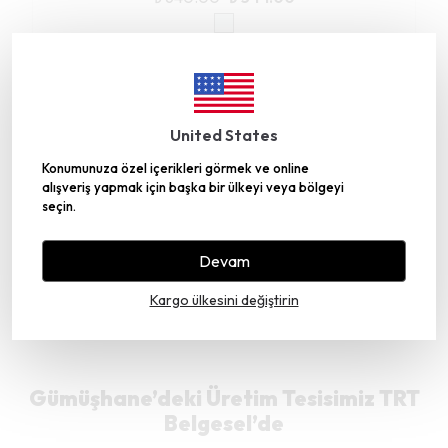
İncelediğiniz ürün ile birlikte bu ürünler de
United States
sepetinize eklenecektir!
Konumunuza özel içerikleri görmek ve online
Toplam Fiyat
alışveriş yapmak için başka bir ülkeyi veya bölgeyi
seçin.
₺ 339.00
Birlikte Sepete Ekle (1)
Devam
Kargo ülkesini değiştirin
Gümüşhane’deki Üretim Tesisimiz TRT
Belgesel’de