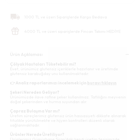
1000 TL ve üzeri Siparişlerde Kargo Bedava
4000 TL ve üzeri siparişlerde Fincan Takımı HEDİYE
Ürün Açıklaması
Çölyak Hastaları Tüketebilir mi?
Evet, ürünümüz glutensiz içeriklerle hazırlanır ve üretimde
glutensiz karabuğday unu kullanılmaktadır.
👉 Analiz raporlarımızı incelemek için
burayı tıklayın
Şekeri Nereden Geliyor?
Ürünümüzde ilave rafine şeker kullanılmaz. Tatlılığını meyvenin
doğal şekerinden ve hurma suyundan alır.
Çapraz Bulaşma Var mı?
Üretim süreçlerimiz glutensiz ürün hassasiyeti dikkate alınarak
titizlikle yürütülmekte ve hijyen kontrolleri düzenli olarak
sağlanmaktadır.
Ürünler Nerede Üretiliyor?
Ürünlerimiz Gümüşhane Şiran’daki kendi üretim tesisimizde