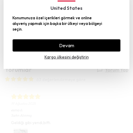
United States
Konumunuza özel içerikleri görmek ve online
alışveriş yapmak için başka bir ülkeyi veya bölgeyi
seçin.
Devam
Kargo ülkesini değiştirin
Yorumlar
Yorum Yap
63 değerlendirmeye göre
19 Ağustos 2025
esma
ö.
Satın Alınmış
Geldiği gibi yendi,bitti.