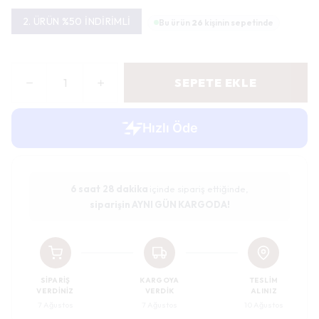
2. ÜRÜN %50 İNDİRİMLİ
Bu ürün
26
kişinin sepetinde
SEPETE EKLE
6 saat
28 dakika
içinde sipariş ettiğinde,
siparişin AYNI GÜN KARGODA!
SIPARIŞ
KARGOYA
TESLIM
VERDINIZ
VERDIK
ALINIZ
7 Ağustos
7 Ağustos
10 Ağustos