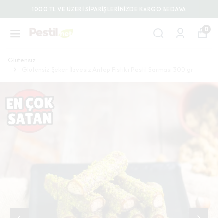
1000 TL VE ÜZERİ SİPARİŞLERİNİZDE KARGO BEDAVA
0
Glutensiz
Glutensiz Şeker İlavesiz Antep Fıstıklı Pestil Sarması 300 gr