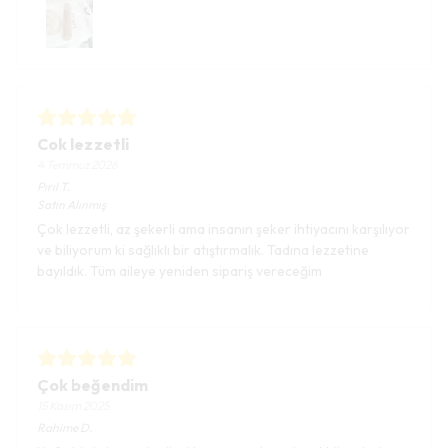
Cok lezzetli
4 Temmuz 2026
Pırıl
T.
Satın Alınmış
Çok lezzetli, az şekerli ama insanın şeker ihtiyacını karşılıyor
ve biliyorum ki sağlıklı bir atıştırmalık. Tadına lezzetine
bayıldık. Tüm aileye yeniden sipariş vereceğim
Çok beğendim
15 Kasım 2025
Rahime
D.