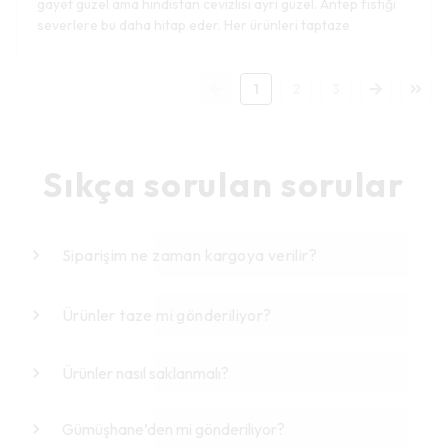
gayet güzel ama hindistan cevizlisi ayrı güzel. Antep fıstığı
severlere bu daha hitap eder. Her ürünleri taptaze
1
2
3
Sıkça sorulan sorular
Siparişim ne zaman kargoya verilir?
Ürünler taze mi gönderiliyor?
Ürünler nasıl saklanmalı?
Gümüşhane’den mi gönderiliyor?