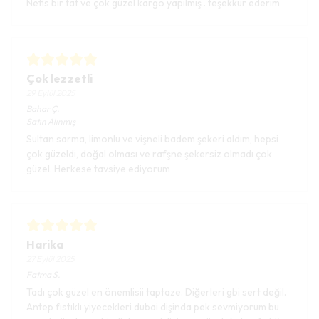
Nefis bir tat ve çok güzel kargo yapılmış . teşekkür ederim
Çok lezzetli
29 Eylül 2025
Bahar
Ç.
Satın Alınmış
Sultan sarma, limonlu ve vişneli badem şekeri aldım, hepsi
çok güzeldi, doğal olması ve rafşne şekersiz olmadı çok
güzel. Herkese tavsiye ediyorum
Harika
27 Eylül 2025
Fatma
S.
Tadı çok güzel en önemlisii taptaze. Diğerleri gbi sert değil.
Antep fıstıklı yiyecekleri dubai dişinda pek sevmiyorum bu