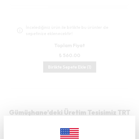
İncelediğiniz ürün ile birlikte bu ürünler de
sepetinize eklenecektir!
Toplam Fiyat
₺ 560.00
Birlikte Sepete Ekle (1)
Gümüşhane’deki Üretim Tesisimiz TRT
Belgesel’de