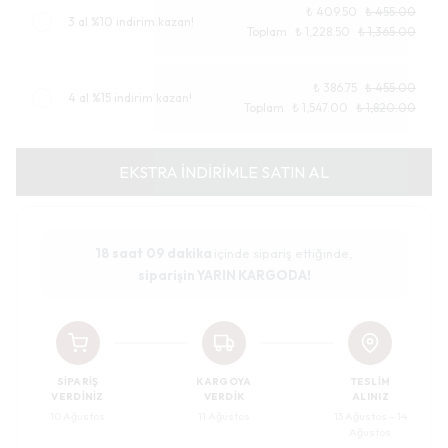
₺ 409.50
₺ 455.00
3 al %10 indirim kazan!
Toplam
₺ 1,228.50
₺ 1,365.00
₺ 386.75
₺ 455.00
4 al %15 indirim kazan!
Toplam
₺ 1,547.00
₺ 1,820.00
EKSTRA İNDİRİMLE SATIN AL
18 saat
09 dakika
içinde sipariş ettiğinde,
siparişin YARIN KARGODA!
SIPARIŞ
KARGOYA
TESLIM
VERDINIZ
VERDIK
ALINIZ
10 Ağustos
11 Ağustos
13 Ağustos – 14
Ağustos