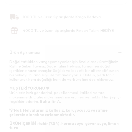
1000 TL ve üzeri Siparişlerde Kargo Bedava
4000 TL ve üzeri siparişlerde Fincan Takımı HEDİYE
Ürün Açıklaması
Doğal tatlılıktan vazgeçemeyenler için özel olarak ürettiğimiz
Rafine Şeker İlavesiz Sade Tahin Helvası, tamamen doğal
içeriklerle hazırlanmıştır. Sağlıklı ve lezzetli bir alternatif sunan
bu helvayı, hurma suyu ile tatlandırıyoruz. Üstelik, yerli tahin
kullanarak hem doğallığı hem de yerli üretimi destekliyoruz.
MÜŞTERİ YORUMU ❤️
Ürünlerin hızlı gönderimi, paketlenmesi, kalitesi ve tadı
mükemmeldi. Daha mükemmeli ise ürünleri yemektir. Her şey için
teşekkür ederim.
Bahattin A.
💡 Not: Helvalarımız katkısız, koruyucusuz ve rafine
şekersiz olarak hazırlanmaktadır.
ÜRÜN İÇERİĞİ : tahin(%54), hurma suyu, çöven suyu, limon
tuzu