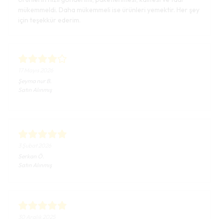
mükemmeldi. Daha mükemmeli ise ürünleri yemektir. Her şey
için teşekkür ederim.
17 Mayıs 2026
Şeyma nur
B.
Satın Alınmış
3 Şubat 2026
Serkan
Ö.
Satın Alınmış
30 Aralık 2025