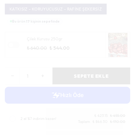
KATKISIZ - KORUYUCUSUZ - RAFİNE ŞEKERSİZ
Bu ürün
17
kişinin sepetinde
Çilek Kurusu 250gr
₺ 640.00
₺ 544.00
SEPETE EKLE
₺ 423.15
₺ 455.00
2 al %7 indirim kazan!
Toplam
₺ 846.30
₺ 910.00