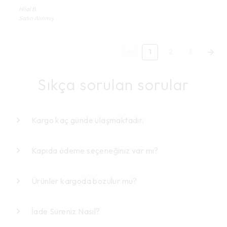
Hilal
B.
Satın Alınmış
1
2
3
Sıkça sorulan sorular
Kargo kaç günde ulaşmaktadır.
Kapıda ödeme seçeneğiniz var mı?
Ürünler kargoda bozulur mu?
İade Süreniz Nasıl?