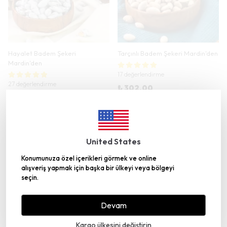
Hayalet Badem Şekeri
Tarçınlı Badem Şekeri Mardin'den
Mardin'den
17 değerlendirme
27 değerlendirme
₺ 302.00
₺ 340.00
YARIN KARGODA
YARIN KARGODA
SEPETE EKLE
SEPETE EKLE
United States
Konumunuza özel içerikleri görmek ve online
Tükendi
Tükendi
alışveriş yapmak için başka bir ülkeyi veya bölgeyi
seçin.
Devam
Kargo ülkesini değiştirin