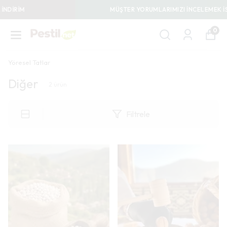
MÜŞTER YORUMLARIMIZI İNCELEMEK İSTER MİSİNİZ?
0
Yöresel Tatlar
Diğer
2
ürün
Filtrele