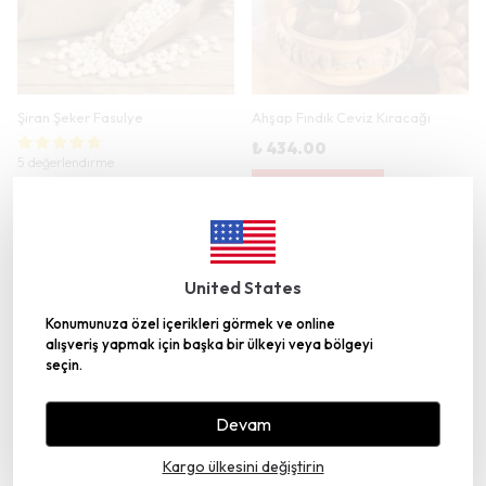
Şiran Şeker Fasulye
Ahşap Fındık Ceviz Kıracağı
₺ 434.00
5 değerlendirme
YARIN KARGODA
₺ 255.00
YARIN KARGODA
SEPETE EKLE
SEPETE EKLE
United States
Konumunuza özel içerikleri görmek ve online
alışveriş yapmak için başka bir ülkeyi veya bölgeyi
seçin.
Devam
Kargo ülkesini değiştirin