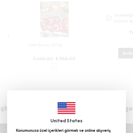
İncelediğin
ürünler de
T
Çilek Kurusu 250gr
Birli
₺ 640.00
₺ 544.00
hane’deki Üretim Tesisimiz TRT Belge
United States
Konumunuza özel içerikleri görmek ve online alışveriş