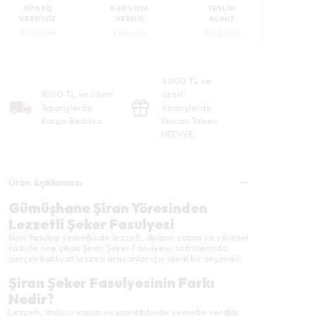
SIPARIŞ
KARGOYA
TESLIM
VERDINIZ
VERDIK
ALINIZ
7 Ağustos
8 Ağustos
10 Ağustos
4000 TL ve
1000 TL ve üzeri
üzeri
Siparişlerde
siparişlerde
Kargo Bedava
Fincan Takımı
HEDİYE
Ürün Açıklaması
Gümüşhane Şiran Yöresinden
Lezzetli Şeker Fasulyesi
Kuru fasulye yemeğinde lezzeti, dolgun yapısı ve yöresel
tadıyla öne çıkan Şiran Şeker Fasulyesi; sofralarında
gerçek bakliyat lezzeti arayanlar için ideal bir seçimdir.
Şiran Şeker Fasulyesinin Farkı
Nedir?
Lezzeti, dolgun yapısı ve pişirildiğinde yemeğe verdiği