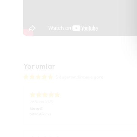
Yorumlar
5 değerlendirmeye göre
29 Nisan 2025
Koray
ü.
Satın Alınmış