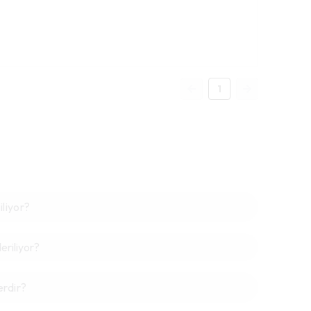
1
iliyor?
riliyor?
erdir?