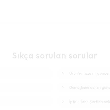
Sıkça sorulan sorular
Ürünler taze mi gönder
Gümüşhane’den mi gönde
İptal - İade Şartları nel