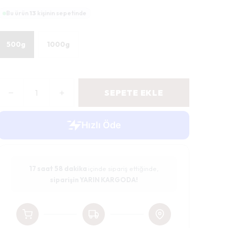
Bu ürün
13
kişinin sepetinde
500g
1000g
SEPETE EKLE
17 saat
58 dakika
içinde sipariş ettiğinde,
siparişin YARIN KARGODA!