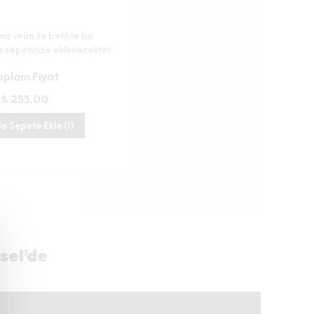
iz ürün ile birlikte bu
 sepetinize eklenecektir!
oplam Fiyat
₺ 255.00
kte Sepete Ekle (1)
sel’de