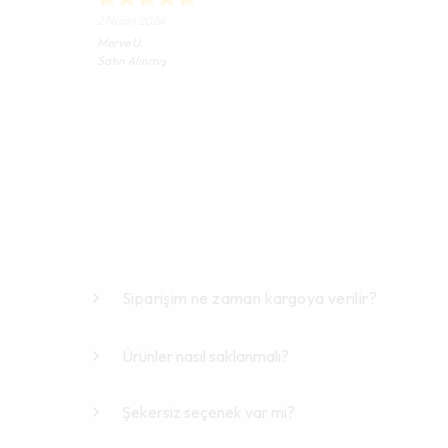
2 Nisan 2024
Merve
U.
Satın Alınmış
Siparişim ne zaman kargoya verilir?
Ürünler nasıl saklanmalı?
Şekersiz seçenek var mı?