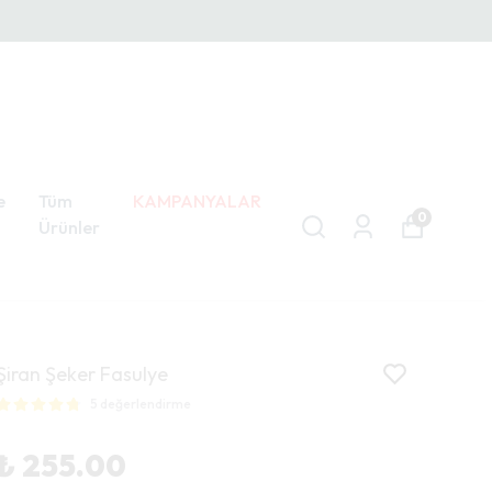
e
Tüm
KAMPANYALAR
0
Ürünler
Şiran Şeker Fasulye
5 değerlendirme
₺ 255.00