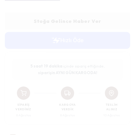
Stoğa Gelince Haber Ver
5 saat
19 dakika
içinde sipariş ettiğinde,
siparişin AYNI GÜN KARGODA!
SIPARIŞ
KARGOYA
TESLIM
VERDINIZ
VERDIK
ALINIZ
8 Ağustos
8 Ağustos
10 Ağustos