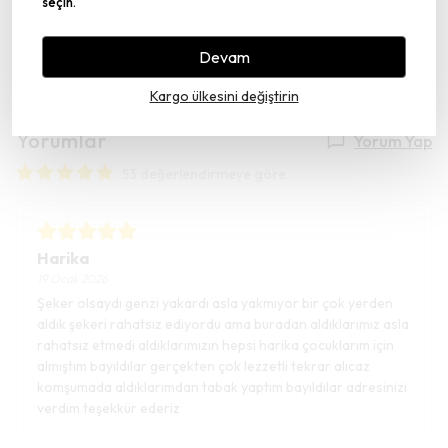
seçin.
Devam
Kargo ülkesini değiştirin
Yorumlar
Yorum Yap
53 değerlendirmeye göre
Harika
19 Ocak 2026
Şeker olsaydı genzi yakardı asla yakmıyor bir çok yerden
aldık şekeri rahatsız ediyordu ama buradan aldıklarımız asla
rahatsız etmedi aldıklarımızın hepsi harika çocuklarım için
almıştım bayıldılar gerçekten çok lezzetli tekrar alıcaz
komşumada aldıklarımdan tabak yaptım bayıldılar adresinizi
verdim teşekkür ederiz