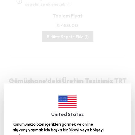
sepetinize eklenecektir!
Toplam Fiyat
₺ 480.00
Birlikte Sepete Ekle (1)
Gümüşhane’deki Üretim Tesisimiz TRT
Belgesel’de
United States
Konumunuza özel içerikleri görmek ve online
alışveriş yapmak için başka bir ülkeyi veya bölgeyi