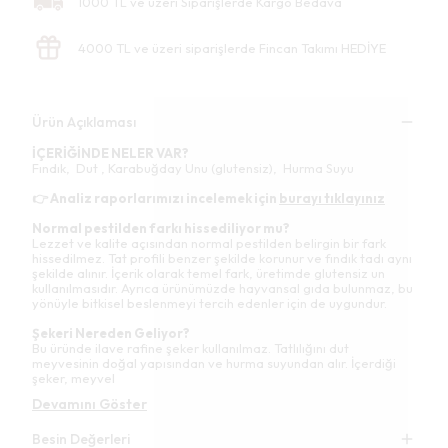
1000 TL ve üzeri Siparişlerde Kargo Bedava
4000 TL ve üzeri siparişlerde Fincan Takımı HEDİYE
Ürün Açıklaması
İÇERİĞİNDE NELER VAR?
Fındık, Dut , Karabuğday Unu (glutensiz), Hurma Suyu
👉 Analiz raporlarımızı incelemek için
burayı tıklayınız
Normal pestilden farkı hissediliyor mu?
Lezzet ve kalite açısından normal pestilden belirgin bir fark
hissedilmez. Tat profili benzer şekilde korunur ve fındık tadı aynı
şekilde alınır. İçerik olarak temel fark, üretimde glutensiz un
kullanılmasıdır. Ayrıca ürünümüzde hayvansal gıda bulunmaz, bu
yönüyle bitkisel beslenmeyi tercih edenler için de uygundur.
Şekeri Nereden Geliyor?
Bu üründe ilave rafine şeker kullanılmaz. Tatlılığını dut
meyvesinin doğal yapısından ve hurma suyundan alır. İçerdiği
şeker, meyvel
Devamını Göster
Besin Değerleri