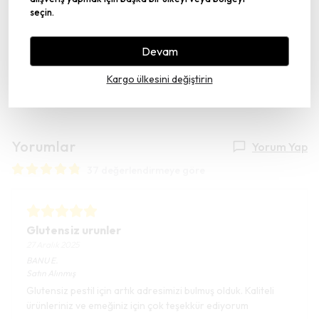
seçin.
Devam
Kargo ülkesini değiştirin
Yorumlar
Yorum Yap
37 değerlendirmeye göre
Glutensiz urunler
27 Aralık 2025
BANU
E.
Satın Alınmış
Glutensiz pestil için artık adresimizi bulmuş olduk. Kaliteli
ürünleriniz ve emeğiniz için çok teşekkür ediyorum