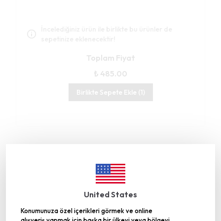
İncelediğiniz ürün ile birlikte bu ürünler de
sepetinize eklenecektir!
Toplam Fiyat
₺ 485.00
Birlikte Sepete Ekle (1)
Gümüşhane’deki Üretim Tesisimiz TRT
Belgesel’de
United States
Konumunuza özel içerikleri görmek ve online
alışveriş yapmak için başka bir ülkeyi veya bölgeyi