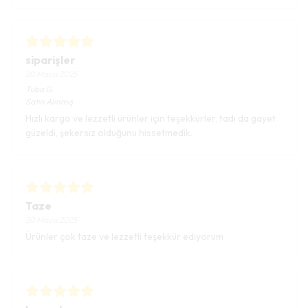
siparişler
20 Mayıs 2025
Tuba
G.
Satın Alınmış
Hızlı kargo ve lezzetli ürünler için teşekkürler, tadı da gayet
güzeldi, şekersiz olduğunu hissetmedik.
Taze
20 Mayıs 2025
Ürünler çok taze ve lezzetli teşekkür ediyorum