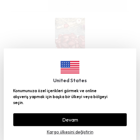
Çilek Kurusu 250gr
₺ 640.00
₺ 544.00
United States
Konumunuza özel içerikleri görmek ve online
alışveriş yapmak için başka bir ülkeyi veya bölgeyi
seçin.
İncelediğiniz ürün ile birlikte bu ürünler de
Devam
sepetinize eklenecektir!
Kargo ülkesini değiştirin
Toplam Fiyat