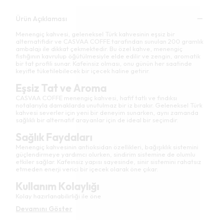
Ürün Açıklaması
Menengiç kahvesi, geleneksel Türk kahvesinin eşsiz bir
alternatifidir ve CASVAA COFFE tarafından sunulan 200 gramlık
ambalajı ile dikkat çekmektedir. Bu özel kahve, menengiç
fıstığının kavrulup öğütülmesiyle elde edilir ve zengin, aromatik
bir tat profili sunar. Kafeinsiz olması, onu günün her saatinde
keyifle tüketilebilecek bir içecek haline getirir.
Eşsiz Tat ve Aroma
CASVAA COFFE menengiç kahvesi, hafif tatlı ve fındıksı
notalarıyla damaklarda unutulmaz bir iz bırakır. Geleneksel Türk
kahvesi severler için yeni bir deneyim sunarken, aynı zamanda
sağlıklı bir alternatif arayanlar için de ideal bir seçimdir.
Sağlık Faydaları
Menengiç kahvesinin antioksidan özellikleri, bağışıklık sistemini
güçlendirmeye yardımcı olurken, sindirim sistemine de olumlu
etkiler sağlar. Kafeinsiz yapısı sayesinde, sinir sistemini rahatsız
etmeden enerji verici bir içecek olarak öne çıkar.
Kullanım Kolaylığı
Kolay hazırlanabilirliği ile öne
Devamını Göster