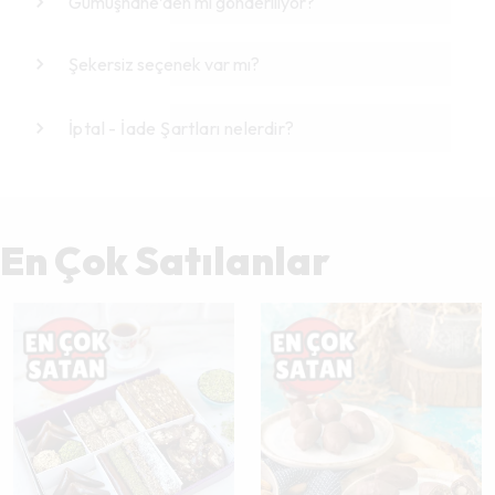
Gümüşhane’den mi gönderiliyor?
Şekersiz seçenek var mı?
İptal - İade Şartları nelerdir?
En Çok Satılanlar