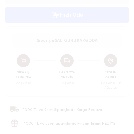
Siparişin SALI GÜNÜ KARGODA
SIPARIŞ
KARGOYA
TESLIM
VERDINIZ
VERDIK
ALINIZ
9 Ağustos
11 Ağustos
13 Ağustos – 14
Ağustos
1000 TL ve üzeri Siparişlerde Kargo Bedava
4000 TL ve üzeri siparişlerde Fincan Takımı HEDİYE