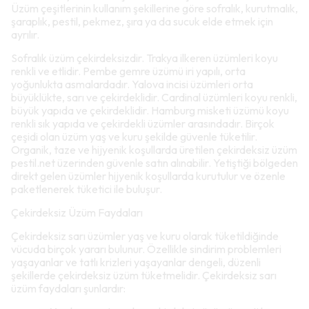
Üzüm çeşitlerinin kullanım şekillerine göre sofralık, kurutmalık,
şaraplık, pestil, pekmez, şıra ya da sucuk elde etmek için
ayrılır.
Sofralık üzüm çekirdeksizdir. Trakya ilkeren üzümleri koyu
renkli ve etlidir. Pembe gemre üzümü iri yapılı, orta
yoğunlukta asmalardadır. Yalova incisi üzümleri orta
büyüklükte, sarı ve çekirdeklidir. Cardinal üzümleri koyu renkli,
büyük yapıda ve çekirdeklidir. Hamburg misketi üzümü koyu
renkli sık yapıda ve çekirdekli üzümler arasındadır. Birçok
çeşidi olan üzüm yaş ve kuru şekilde güvenle tüketilir.
Organik, taze ve hijyenik koşullarda üretilen çekirdeksiz üzüm
pestil.net üzerinden güvenle satın alınabilir. Yetiştiği bölgeden
direkt gelen üzümler hijyenik koşullarda kurutulur ve özenle
paketlenerek tüketici ile buluşur.
Çekirdeksiz Üzüm Faydaları
Çekirdeksiz sarı üzümler yaş ve kuru olarak tüketildiğinde
vücuda birçok yararı bulunur. Özellikle sindirim problemleri
yaşayanlar ve tatlı krizleri yaşayanlar dengeli, düzenli
şekillerde çekirdeksiz üzüm tüketmelidir. Çekirdeksiz sarı
üzüm faydaları şunlardır: