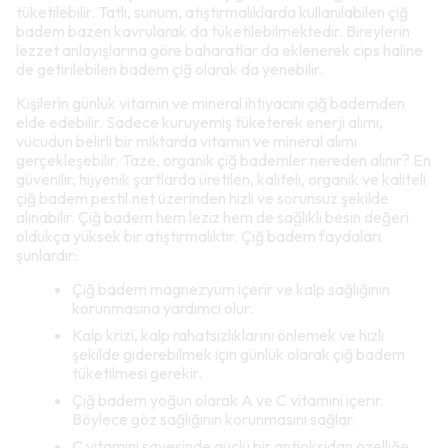
tüketilebilir. Tatlı, sunum, atıştırmalıklarda kullanılabilen çiğ
badem bazen kavrularak da tüketilebilmektedir. Bireylerin
lezzet anlayışlarına göre baharatlar da eklenerek cips haline
de getirilebilen badem çiğ olarak da yenebilir.
Kişilerin günlük vitamin ve mineral ihtiyacını çiğ bademden
elde edebilir. Sadece kuruyemiş tüketerek enerji alımı,
vücudun belirli bir miktarda vitamin ve mineral alımı
gerçekleşebilir. Taze, organik çiğ bademler nereden alınır? En
güvenilir, hijyenik şartlarda üretilen, kaliteli, organik ve kaliteli
çiğ badem pestil.net üzerinden hızlı ve sorunsuz şekilde
alınabilir. Çiğ badem hem leziz hem de sağlıklı besin değeri
oldukça yüksek bir atıştırmalıktır. Çiğ badem faydaları
şunlardır:
Çiğ badem magnezyum içerir ve kalp sağlığının
korunmasına yardımcı olur.
Kalp krizi, kalp rahatsızlıklarını önlemek ve hızlı
şekilde giderebilmek için günlük olarak çiğ badem
tüketilmesi gerekir.
Çiğ badem yoğun olarak A ve C vitamini içerir.
Böylece göz sağlığının korunmasını sağlar.
C vitamini sayesinde güçlü bir antioksidan özelliğe