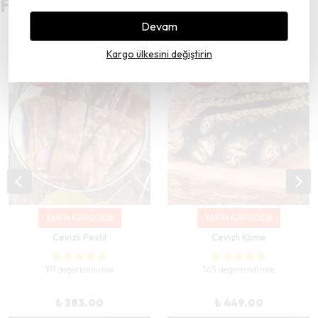
Favori Pestiliniz Hangisi?
Devam
Kargo ülkesini değiştirin
YARIN KARGODA
YARIN KARGODA
Cevizli Pestil
Cevizli Köme
191 değerlendirme
145 değerlendirme
₺ 383.00
₺ 449.00