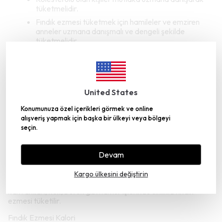
tüketmelidir.
Fındık ezmesi tüketmek için hamileler ve emziren
anneler uzmana danışmalı ve dengeli şekilde
tüketmelidir.
Cinsel istikrarsızlığın giderilmesini, kaliteli sperm
oluşumunu destekler.
Fındık Ezmesi Nasıl Yapılır?
United States
Kabuksuz organik fındıklarının öncelikle iç kısımları çıkartılır.
Fındık içlerinin renkleri kızarıncaya kadar tavada
Konumunuza özel içerikleri görmek ve online
kavrulmalıdır. Kavurma işleminde yağının çıkarılması püf
alışveriş yapmak için başka bir ülkeyi veya bölgeyi
noktasıdır. Yağı çıkarılan fındıklar robota alınmalı ve un gibi
seçin.
yapıya gelene kadar parçalara ayrılmalıdır. Un haline gelen
fındıkların üzerine organik bal eklenmeli ve robot ile
karıştırılmaya devam edilmelidir. Bu karışım pürüzsüz
Devam
homojen kıvama gelinceye kadar karıştırma işlemi
yapılmalıdır. Bu süreç 15 dakikadır. Hazır olan ev yapımı fındık
Kargo ülkesini değiştirin
ezmesi hava almayan bir cam kavanoza alınmalıdır. Sabah
kahvaltıları, kek, börek gibi hamur işlerinde sıklıkla fındık
ezmesi tüketilir.
Fındık Ezmesi Kalori