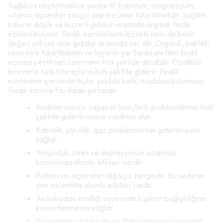
Sağlıksız atıştırmalıklar yerine lif, kalsiyum, magnezyum,
vitamin açısından zengin olan besinler tüketilmelidir. Sağlıklı,
kalorisi düşük ve lezzetli gıdalar arasında organik fındık
ezmesi bulunur. Fındık ezmesi hem lezzetli hem de besin
değeri yüksek olan gıdalar arasında yer alır. Organik, kaliteli,
uzun süre tüketilebilen ve hijyenik şartlarda üretilen fındık
ezmesi pestil.net üzerinden hızlı şekilde alınabilir. Özellikle
bireylerin tatlı ihtiyaçlarını hızlı şekilde giderir. Fındık
ezmesinin içerisinde hiçbir şekilde katkı maddesi bulunmaz.
Fındık ezmesi faydaları şunlardır:
Sindirim sorunu yaşayan bireylerin problemlerinin hızlı
şekilde giderilmesine yardımcı olur.
Kabızlık, şişkinlik, gaz problemlerinin giderilmesini
sağlar.
Yorgunluk, stres ve depresyonun azalması
konusunda olumlu etkileri vardır.
Potasyum açısından oldukça zengindir. Bu nedenle
sinir sistemine olumlu etkileri vardır.
Antioksidan özelliği sayesinde kişilerin bağışıklığının
kuvvetlenmesini sağlar.
Kolesterolü olan kişiler mutlaka uzmana danışarak