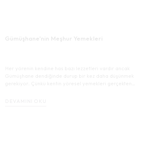
Gümüşhane’nin Meşhur Yemekleri
Her yörenin kendine has bazı lezzetleri vardır ancak
Gümüşhane dendiğinde durup bir kez daha düşünmek
gerekiyor. Çünkü kentin yöresel yemekleri gerçekten
kendine hayran bırakacak bir lezzete sahip ve her
damak tadına hitap etmeyi başarıyor olması da
DEVAMINI OKU
mühim!