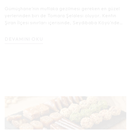
Gümüşhane’nin mutlaka gezilmesi gereken en güzel
yerlerinden biri de Tomara Şelalesi oluyor. Kentin
Şiran İlçesi sınırları içerisinde, Seydibaba Köyü’nde
bulunan şelale en az kendisi kadar etkileyici bir
güzelliğe sahip olan bitki örtüsü ile de görenleri
DEVAMINI OKU
kendine hayran bırakıyor. Suyun bir vadiden süzülüşü
ve çıkardığı ses ziyaretçileri adeta hipnotize ediyor.