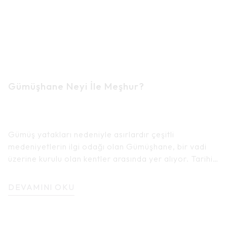
Gümüşhane Neyi İle Meşhur?
Gümüş yatakları nedeniyle asırlardır çeşitli
medeniyetlerin ilgi odağı olan Gümüşhane, bir vadi
üzerine kurulu olan kentler arasında yer alıyor. Tarihi
İpek Yolu üzerinde bulunuyor olması nedeniyle de
önemli ticaret merkezlerinden biri haline gelen
DEVAMINI OKU
Gümüşhane hem madenciliğin hem de ormancılığın
geliştiği şehirlerden biri olma özelliğini de koruyor.
Gümüşhane’nin neyi meşhur araştırması yaptığınızda