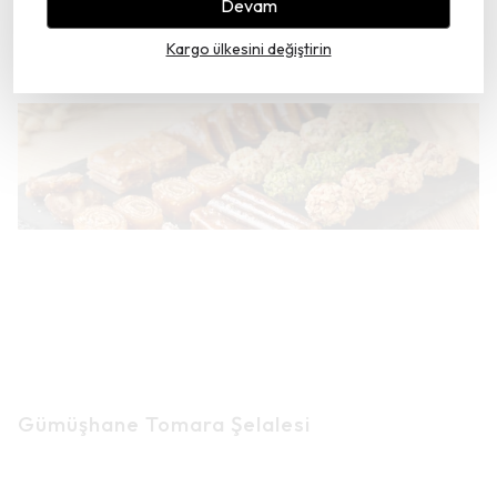
Devam
Kargo ülkesini değiştirin
Gümüşhane Tomara Şelalesi