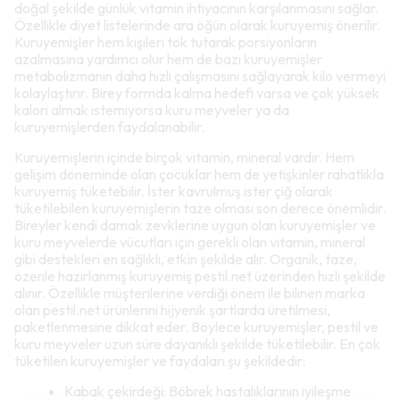
doğal şekilde günlük vitamin ihtiyacının karşılanmasını sağlar.
Özellikle diyet listelerinde ara öğün olarak kuruyemiş önerilir.
Kuruyemişler hem kişileri tok tutarak porsiyonların
azalmasına yardımcı olur hem de bazı kuruyemişler
metabolizmanın daha hızlı çalışmasını sağlayarak kilo vermeyi
kolaylaştırır. Birey formda kalma hedefi varsa ve çok yüksek
kalori almak istemiyorsa kuru meyveler ya da
kuruyemişlerden faydalanabilir.
Kuruyemişlerin içinde birçok vitamin, mineral vardır. Hem
gelişim döneminde olan çocuklar hem de yetişkinler rahatlıkla
kuruyemiş tüketebilir. İster kavrulmuş ister çiğ olarak
tüketilebilen kuruyemişlerin taze olması son derece önemlidir.
Bireyler kendi damak zevklerine uygun olan kuruyemişler ve
kuru meyvelerde vücutları için gerekli olan vitamin, mineral
gibi destekleri en sağlıklı, etkin şekilde alır. Organik, taze,
özenle hazırlanmış kuruyemiş pestil.net üzerinden hızlı şekilde
alınır. Özellikle müşterilerine verdiği önem ile bilinen marka
olan pestil.net ürünlerini hijyenik şartlarda üretilmesi,
paketlenmesine dikkat eder. Böylece kuruyemişler, pestil ve
kuru meyveler uzun süre dayanıklı şekilde tüketilebilir. En çok
tüketilen kuruyemişler ve faydaları şu şekildedir:
Kabak çekirdeği: Böbrek hastalıklarının iyileşme