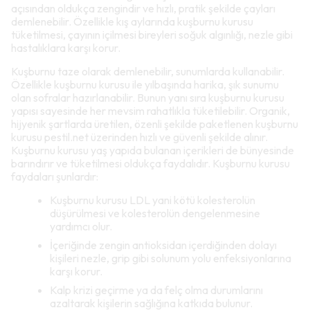
açısından oldukça zengindir ve hızlı, pratik şekilde çayları
demlenebilir. Özellikle kış aylarında kuşburnu kurusu
tüketilmesi, çayının içilmesi bireyleri soğuk algınlığı, nezle gibi
hastalıklara karşı korur.
Kuşburnu taze olarak demlenebilir, sunumlarda kullanabilir.
Özellikle kuşburnu kurusu ile yılbaşında harika, şık sunumu
olan sofralar hazırlanabilir. Bunun yanı sıra kuşburnu kurusu
yapısı sayesinde her mevsim rahatlıkla tüketilebilir. Organik,
hijyenik şartlarda üretilen, özenli şekilde paketlenen kuşburnu
kurusu pestil.net üzerinden hızlı ve güvenli şekilde alınır.
Kuşburnu kurusu yaş yapıda bulanan içerikleri de bünyesinde
barındırır ve tüketilmesi oldukça faydalıdır. Kuşburnu kurusu
faydaları şunlardır:
Kuşburnu kurusu LDL yani kötü kolesterolün
düşürülmesi ve kolesterolün dengelenmesine
yardımcı olur.
İçeriğinde zengin antioksidan içerdiğinden dolayı
kişileri nezle, grip gibi solunum yolu enfeksiyonlarına
karşı korur.
Kalp krizi geçirme ya da felç olma durumlarını
azaltarak kişilerin sağlığına katkıda bulunur.