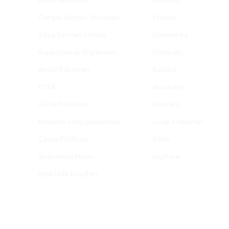
Bizim Hikayemiz
Almanya
Gerçek Müşteri Yorumları
Fransa
Sıkça Sorulan Sorular
Danimarka
Banka Hesap Bilgilerimiz
Hollanda
Analiz Raporları
Belçika
KVKK
Avusturya
Gizlilk Politikası
Amerika
Mesafeli Satış Sözleşmesi
Suudi Arabistan
Çerez Politikası
Katar
Aydınlatma Metni
İngiltere
İptal İade Koşulları