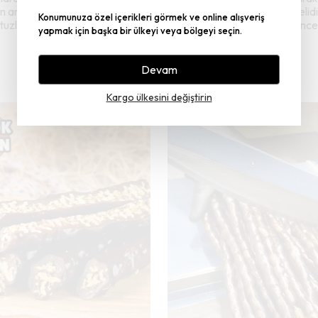
nın arasının açık olduğu bilinmeli ve yağlı kâğıt olan tepsiye dizilmeli
Konumunuza özel içerikleri görmek ve online alışveriş
tuzlu Siirt fıstığı isterse fırından çıkarmadan yaklaşık 5 dakika önce 
yapmak için başka bir ülkeyi veya bölgeyi seçin.
Devam
Kargo ülkesini değiştirin