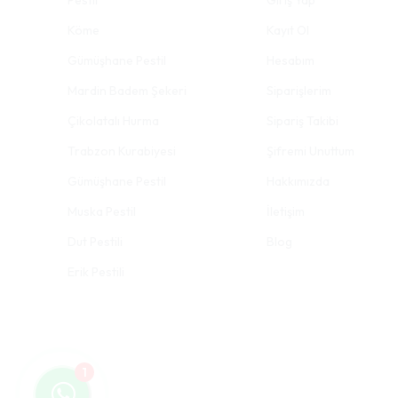
Pestil
Giriş Yap
Köme
Kayıt Ol
Gümüşhane Pestil
Hesabım
Mardin Badem Şekeri
Siparişlerim
Çikolatalı Hurma
Sipariş Takibi
Trabzon Kurabiyesi
Şifremi Unuttum
Gümüşhane Pestil
Hakkımızda
Muska Pestil
İletişim
Dut Pestili
Blog
Erik Pestili
1