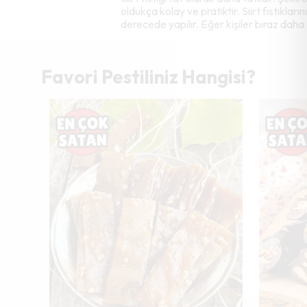
oldukça kolay ve pratiktir. Siirt fıstıkları
derecede yapılır. Eğer kişiler biraz daha 
Favori Pestiliniz Hangisi?
Tükendi