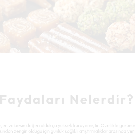
ı Faydaları Nelerdir?
işen ve besin değeri oldukça yüksek kuruyemiştir. Özellikle görünümü
çısından zengin olduğu için günlük sağlıklı atıştırmalıklar arasında ye