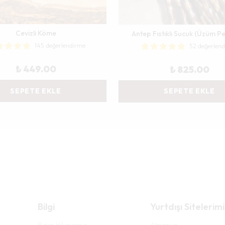
Cevizli Köme
Antep Fıstıklı Sucuk (Üzüm Pe
145 değerlendirme
52 değerlen
₺ 449.00
₺ 825.00
SEPETE EKLE
SEPETE EKLE
Bilgi
Yurtdışı Sitelerimi