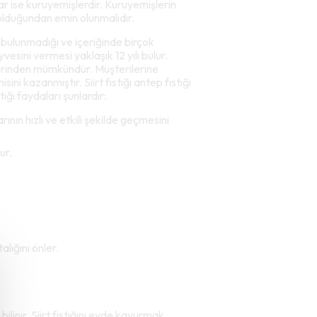
klar ise kuruyemişlerdir. Kuruyemişlerin
 olduğundan emin olunmalıdır.
 bulunmadığı ve içeriğinde birçok
eyvesini vermesi yaklaşık 12 yılı bulur.
t üzerinden mümkündür. Müşterilerine
ni kazanmıştır. Siirt fıstığı antep fıstığı
tığı faydaları şunlardır:
ının hızlı ve etkili şekilde geçmesini
ur.
lığını önler.
 bilinir. Siirt fıstığını evde kavurmak