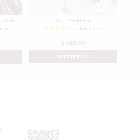
Narlı Cevizli Köme
kmezli)
78 değerlendirme
dirme
₺ 488.00
SEPETE EKLE
z