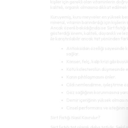
kişiler için gerekli olan vitaminlerin doğ
kaliteli, organik olmasına dikkat edilme
Kuruyemiş, kuru meyveler en yüksek besin
mineral, vitamin barındırdığı için kişilerin 
Ancak özenli bakıldığında ise Siirt fıstığı
gösterdiği önem, kaliteli, dayanıklı ve lez
ile karıştırılabilir ancak tat yönünden farkl
Antioksidan özelliği sayesinde ki
sağlar.
Kanser, felç, kalp krizi gibi bü
Kötü kolesterolün düşmesinde etk
Kanın pıhtılaşmasını önler.
Cildi nemlendirme, iyileştirme öz
Göz sağlığının korunmasına yard
Demir içeriğinin yüksek olması ne
Cinsel performans ve isteğinin a
Siirt Fıstığı Nasıl Kavrulur?
Siirt fıstığı tat olarak daha tatlıdır. Şeki