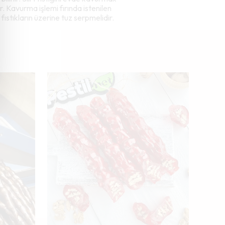
dir. Kavurma işlemi fırında istenilen
fıstıkların üzerine tuz serpmelidir.