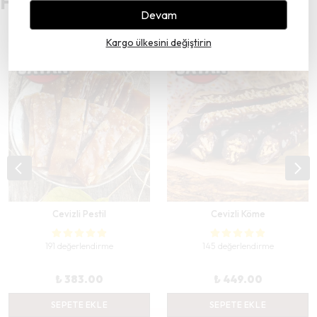
Favori Pestiliniz Hangisi?
Devam
Kargo ülkesini değiştirin
Cevizli Pestil
Cevizli Köme
191 değerlendirme
145 değerlendirme
₺ 383.00
₺ 449.00
SEPETE EKLE
SEPETE EKLE