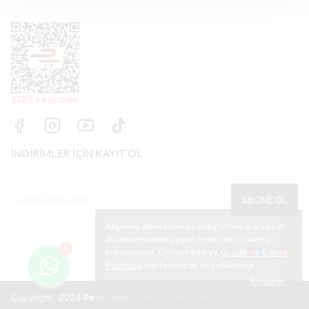
İNDİRİMLER İÇİN KAYIT OL
ABONE OL
Alışveriş deneyiminizi iyileştirmek için yasal
düzenlemelere uygun çerezler (cookies)
1
kullanıyoruz. Detaylı bilgiye
Gizlilik ve Çerez
Politikası
sayfamızdan erişebilirsiniz.
Anladım
Copyright 2024
Pestil.Net
- Tüm Hakları Saklıdır.