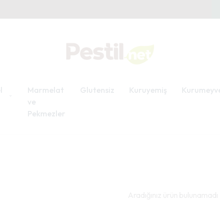
MÜŞTER YORUMLARIMIZI İNCELEMEK İSTER MİSİNİZ?
l
Marmelat
Glutensiz
Kuruyemiş
Kurumeyv
ve
Pekmezler
Aradığınız ürün bulunamadı