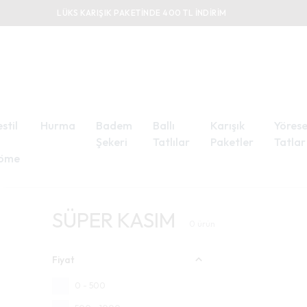
stil
Hurma
Badem
Ballı
Karışık
Yörese
Şekeri
Tatlılar
Paketler
Tatlar
öme
SÜPER KASIM
0
ürün
Fiyat
0 - 500