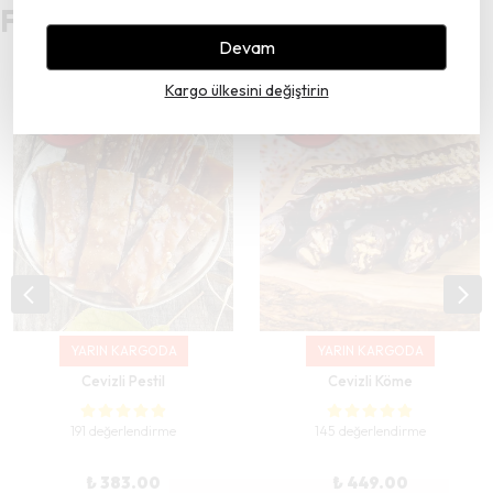
Favori Pestiliniz Hangisi?
Devam
Kargo ülkesini değiştirin
YARIN KARGODA
YARIN KARGODA
Cevizli Pestil
Cevizli Köme
191 değerlendirme
145 değerlendirme
₺ 383.00
₺ 449.00