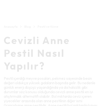
Anasayfa
Blog
Pestil ve Köme
Cevizli Anne
Pestil Nasıl
Yapılır?
Pestil içerdiği meyve posaları, pekmez sayesinde besin
değeri oldukça yüksek gıdaların başında gelir. Bu nedenle
günlük enerji düşüşü yaşandığında ya da halsizlik gibi
durumlar söz konusu olduğunda cevizli anne pestili en iyi
atıştırmalık alternatifi olabilir. Bol miktarda ceviz içeren
yiyecekler arasında olan anne pestilinin diğer ismi
Gümüşhane anne pestilidir. Anne pestili bol miktarda kayısı