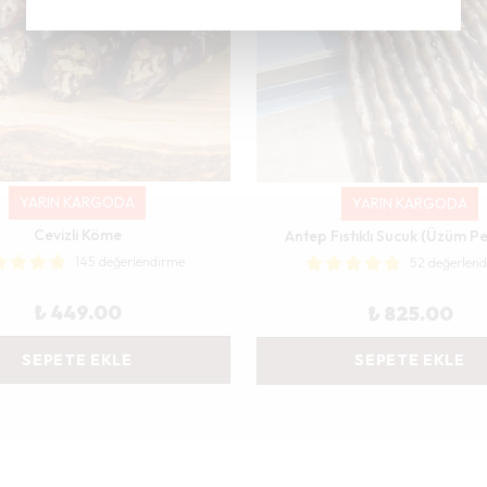
YARIN KARGODA
YARIN KARGODA
Cevizli Köme
Antep Fıstıklı Sucuk (Üzüm Pe
145 değerlendirme
52 değerlen
₺ 449.00
₺ 825.00
SEPETE EKLE
SEPETE EKLE