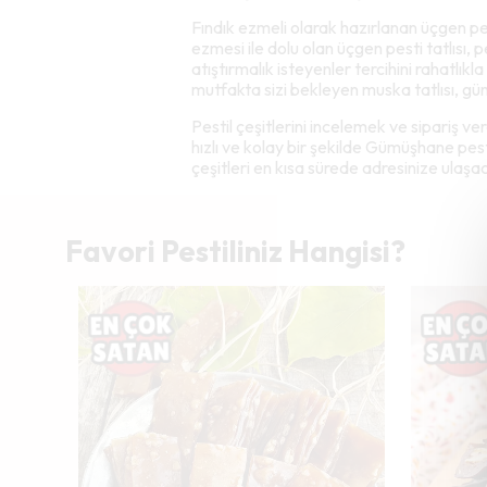
Fındık ezmeli olarak hazırlanan üçgen pes
ezmesi ile dolu olan üçgen pesti tatlısı, 
atıştırmalık isteyenler tercihini rahatlık
mutfakta sizi bekleyen muska tatlısı, gün 
Pestil çeşitlerini incelemek ve sipariş v
hızlı ve kolay bir şekilde Gümüşhane pesti
çeşitleri en kısa sürede adresinize ulaşa
Favori Pestiliniz Hangisi?
Tükendi