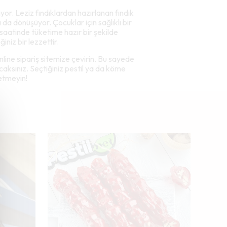
or. Leziz fındıklardan hazırlanan fındık
 da dönüşüyor. Çocuklar için sağlıklı bir
r saatinde tüketime hazır bir şekilde
iniz bir lezzettir.
nline sipariş sitemize çevirin. Bu sayede
acaksınız. Seçtiğiniz pestil ya da köme
 etmeyin!