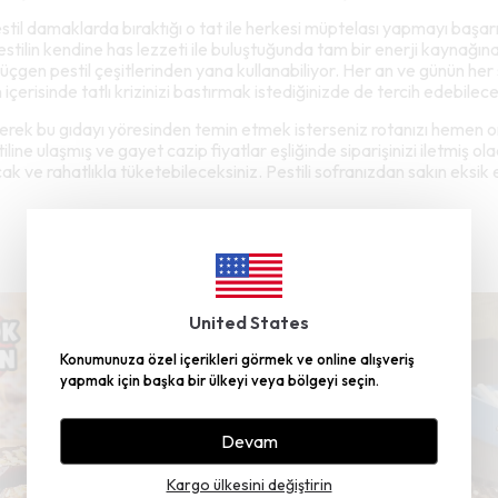
til damaklarda bıraktığı o tat ile herkesi müptelası yapmayı başarıy
pestilin kendine has lezzeti ile buluştuğunda tam bir enerji kaynağına
la üçgen pestil çeşitlerinden yana kullanabiliyor. Her an ve günün he
içerisinde tatlı krizinizi bastırmak istediğinizde de tercih edebileceğ
ererek bu gıdayı yöresinden temin etmek isterseniz rotanızı hemen o
line ulaşmış ve gayet cazip fiyatlar eşliğinde siparişinizi iletmiş ol
cak ve rahatlıkla tüketebileceksiniz. Pestili sofranızdan sakın eksik
United States
Konumunuza özel içerikleri görmek ve online alışveriş
yapmak için başka bir ülkeyi veya bölgeyi seçin.
Devam
Kargo ülkesini değiştirin