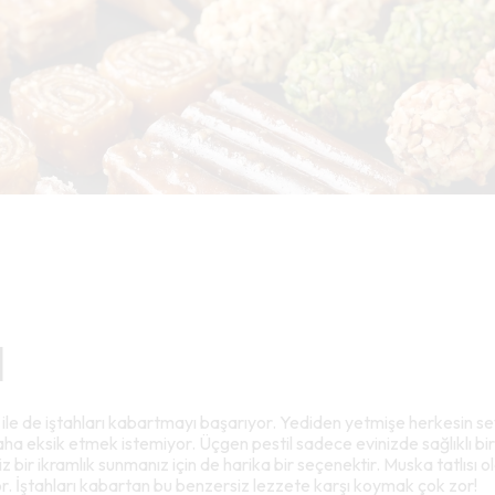
l
ü ile de iştahları kabartmayı başarıyor. Yediden yetmişe herkesin 
a eksik etmek istemiyor. Üçgen pestil sadece evinizde sağlıklı bir 
 bir ikramlık sunmanız için de harika bir seçenektir. Muska tatlısı o
r. İştahları kabartan bu benzersiz lezzete karşı koymak çok zor!