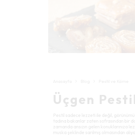
Anasayfa
Blog
Pestil ve Köme
Üçgen Pesti
Pestil sadece lezzeti ile değil, görünüm
tadına bakanlar zaten sofrasından bir dah
zamanda ansızın gelen konuklarınıza leziz
muska şeklinde sarılmış olmasından alıyo