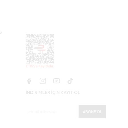
z
İNDİRİMLER İÇİN KAYIT OL
ABONE OL