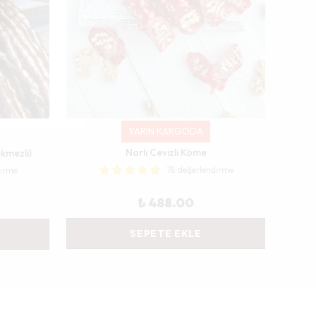
YARIN KARGODA
Narlı Cevizli Köme
kmezli)
78 değerlendirme
dirme
₺ 488.00
SEPETE EKLE