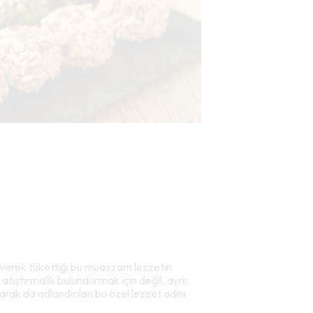
severek tükettiği bu muazzam lezzetin
atıştırmalık bulundurmak için değil, aynı
larak da adlandırılan bu özel lezzet adını