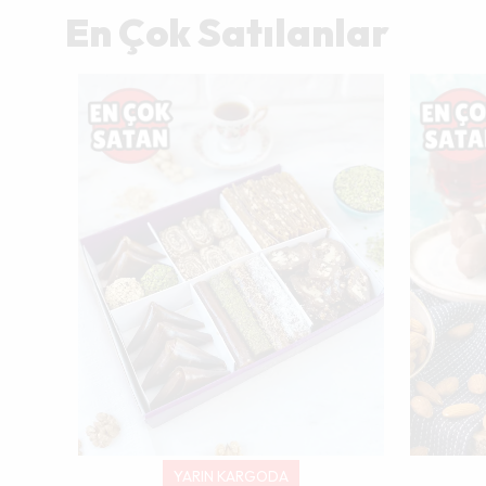
En Çok Satılanlar
Tükendi
YARIN KARGODA