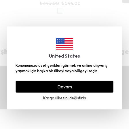
₺ 640.00
₺ 544.00
hane’deki Üretim Tesisimiz TRT Belge
United States
Konumunuza özel içerikleri görmek ve online alışveriş
yapmak için başka bir ülkeyi veya bölgeyi seçin.
Devam
Kargo ülkesini değiştirin