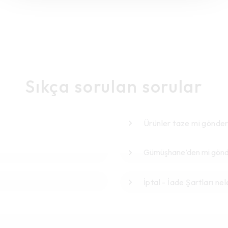
Sıkça sorulan sorular
Ürünler taze mi gönder
Gümüşhane’den mi gönde
İptal - İade Şartları nel