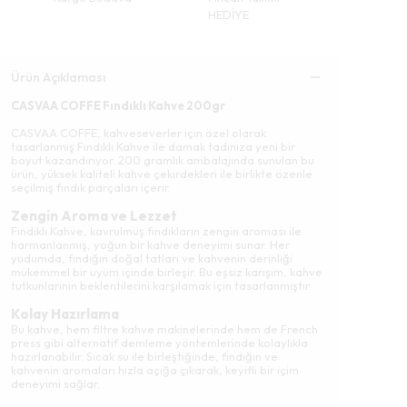
HEDİYE
Ürün Açıklaması
CASVAA COFFE Fındıklı Kahve 200gr
CASVAA COFFE, kahveseverler için özel olarak
tasarlanmış Fındıklı Kahve ile damak tadınıza yeni bir
boyut kazandırıyor. 200 gramlık ambalajında sunulan bu
ürün, yüksek kaliteli kahve çekirdekleri ile birlikte özenle
seçilmiş fındık parçaları içerir.
Zengin Aroma ve Lezzet
Fındıklı Kahve, kavrulmuş fındıkların zengin aroması ile
harmanlanmış, yoğun bir kahve deneyimi sunar. Her
yudumda, fındığın doğal tatları ve kahvenin derinliği
mükemmel bir uyum içinde birleşir. Bu eşsiz karışım, kahve
tutkunlarının beklentilerini karşılamak için tasarlanmıştır.
Kolay Hazırlama
Bu kahve, hem filtre kahve makinelerinde hem de French
press gibi alternatif demleme yöntemlerinde kolaylıkla
hazırlanabilir. Sıcak su ile birleştiğinde, fındığın ve
kahvenin aromaları hızla açığa çıkarak, keyifli bir içim
deneyimi sağlar.