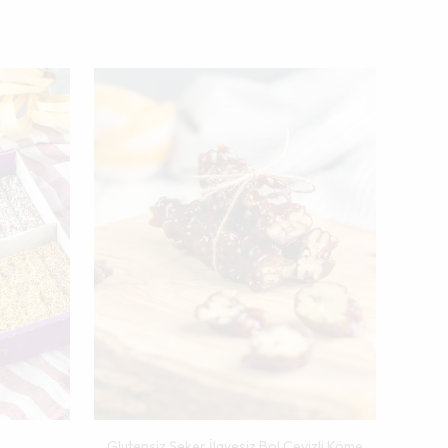
Glutensiz Şeker İlavesiz Bol Cevizli Köme