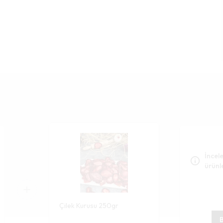
İncele
ürünl
Çilek Kurusu 250gr
B