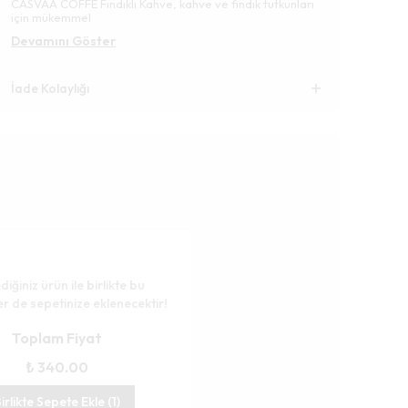
CASVAA COFFE Fındıklı Kahve, kahve ve fındık tutkunları
için mükemmel
Devamını Göster
İade Kolaylığı
diğiniz ürün ile birlikte bu
er de sepetinize eklenecektir!
Toplam Fiyat
₺ 340.00
irlikte Sepete Ekle (1)