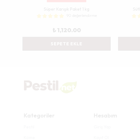
e
Süper Karışık Paket 1 kg
Süt
90 değerlendirme
₺ 1,120.00
SEPETE EKLE
Kategoriler
Hesabım
Pestil
Giriş Yap
Köme
Kayıt Ol