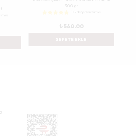
300 gr
et
118 değerlendirme
dirme
₺ 540.00
SEPETE EKLE
z