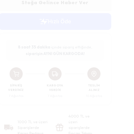
Stoğa Gelince Haber Ver
8 saat
35 dakika
içinde sipariş ettiğinde,
siparişin AYNI GÜN KARGODA!
SIPARIŞ
KARGOYA
TESLIM
VERDINIZ
VERDIK
ALINIZ
7 Ağustos
7 Ağustos
10 Ağustos
4000 TL ve
1000 TL ve üzeri
üzeri
Siparişlerde
siparişlerde
Kargo Bedava
Fincan Takımı