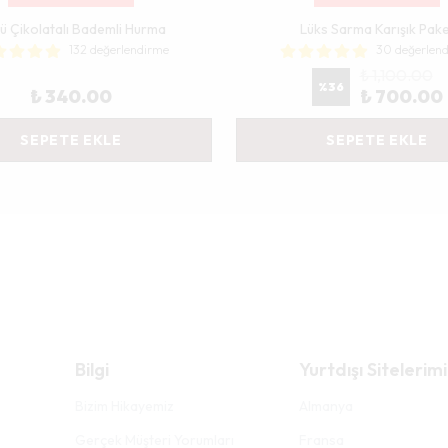
lü Çikolatalı Bademli Hurma
Lüks Sarma Karışık Pak
132 değerlendirme
30 değerlen
₺ 1,100.00
%
36
₺ 340.00
₺ 700.00
SEPETE EKLE
SEPETE EKLE
Bilgi
Yurtdışı Sitelerimi
Bizim Hikayemiz
Almanya
Gerçek Müşteri Yorumları
Fransa