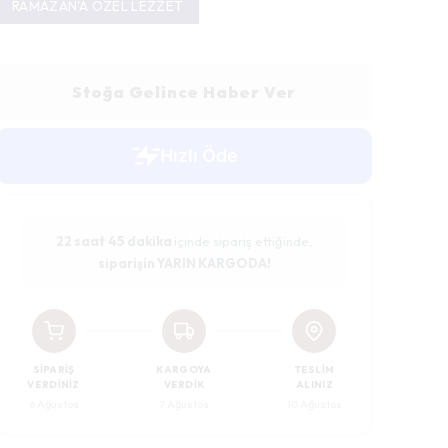
RAMAZAN'A ÖZEL LEZZET
Stoğa Gelince Haber Ver
22 saat
45 dakika
içinde sipariş ettiğinde,
siparişin YARIN KARGODA!
SIPARIŞ
KARGOYA
TESLIM
VERDINIZ
VERDIK
ALINIZ
6 Ağustos
7 Ağustos
10 Ağustos