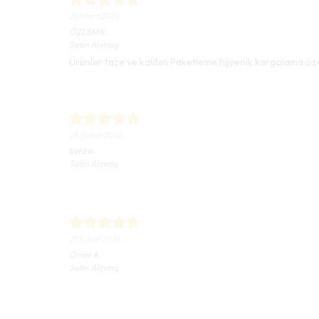
28 Mart 2024
ÖZLEM
K.
Satın Alınmış
Ürünler taze ve kaliteli Paketleme hijyenik kargolama özenl
28 Şubat 2026
beliz
d.
Satın Alınmış
21 Şubat 2026
Ömer
A.
Satın Alınmış