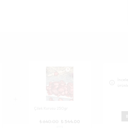
İncele
ürünl
Çilek Kurusu 250gr
B
₺ 640.00
₺ 544.00