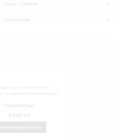
Kargo – Teslimat
İade Kolaylığı
diğiniz ürün ile birlikte bu
er de sepetinize eklenecektir!
Toplam Fiyat
₺ 500.00
irlikte Sepete Ekle (1)