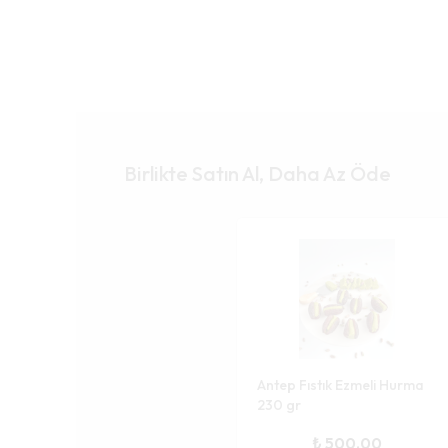
Birlikte Satın Al, Daha Az Öde
Antep Fıstık Ezmeli Hurma
230 gr
₺ 500.00