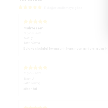
11 değerlendirmeye göre
Muhtesem
14 Şubat 2026
Fatih
Ş.
Satın Alınmış
Belcika cikolatali hurmalarin hepsinden ayri ayri aldim. 
16 Şubat 2025
Erkan
G.
Satın Alınmış
süper tat