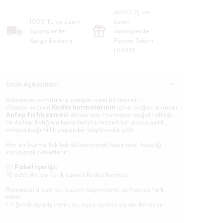
4000 TL ve
1000 TL ve üzeri
üzeri
Siparişlerde
siparişlerde
Kargo Bedava
Fincan Takımı
HEDİYE
Ürün Açıklaması
Ramazan sofralarına yakışan özel bir lezzet ✨
Özenle seçilen
Kudüs hurmalarının
içine, yoğun aromalı
Antep fıstık ezmesi
doldurduk. Hurmanın doğal tatlılığı
ile Antep fıstığının karakteristik lezzeti bir araya geldi,
ortaya bağımlılık yapan bir atıştırmalık çıktı.
Her bir hurma tek tek doldurularak hazırlanır, tazeliği
korunarak paketlenir.
📦
Paket İçeriği:
10 adet Antep fıstık ezmeli Kudüs hurması
Ramazan’a özel bu lezzeti kaçırmayın, sofranıza fark
katın.
👉 Şimdi sipariş verin, bu eşsiz uyumu siz de deneyin!