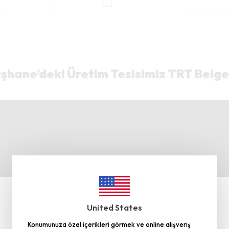
hane’deki Üretim Tesisimiz TRT Belge
United States
Konumunuza özel içerikleri görmek ve online alışveriş