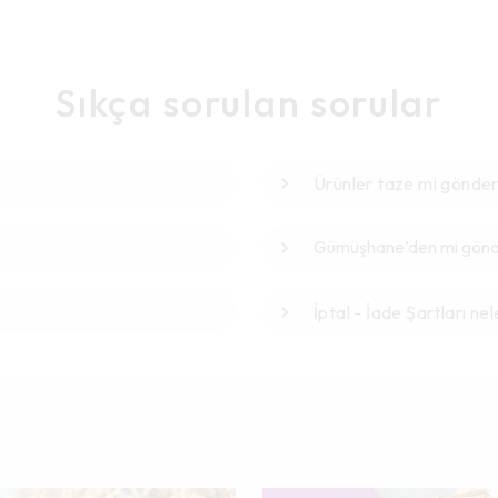
Sıkça sorulan sorular
Ürünler taze mi gönder
Gümüşhane’den mi gönde
İptal - İade Şartları nel