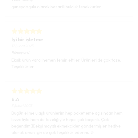
guneydogulu olarak basarili bulduk tesekkurler
İyi bir işletme
17 Şubat 2025
Rümeysa
K.
Eksik ürün vardı hemen temin ettiler. Ürünleri de çok taze.
Teşekkürler
E.A
3 Şubat 2025
Bugün elime ulaştı ürünlerim hep paketleme açısından hem
lezzetiyle hem de tazeliğiyle hepsi çok başarılı. Çok
beğendim👍🏼ekşi mayalı ekmekcikler göndermişler hediye
olarak onun için de çok teşekkür ederim. ☺️