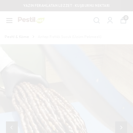
1000 TL VE ÜZERİ SİPARİŞLERİNİZDE KARGO BEDAVA
0
Pestil & Köme
Antep Fıstıklı Sucuk (Üzüm Pekmezli)