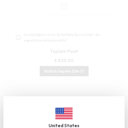
İncelediğiniz ürün ile birlikte bu ürünler de
sepetinize eklenecektir!
Toplam Fiyat
₺ 825.00
Birlikte Sepete Ekle (1)
Gümüşhane’deki Üretim Tesisimiz TRT
Belgesel’de
United States