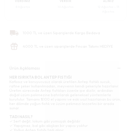
VERDINIZ
VERDIK
ALINIZ
8 Ağustos
10 Ağustos
12 Ağustos – 13
Ağustos
1000 TL ve üzeri Siparişlerde Kargo Bedava
4000 TL ve üzeri siparişlerde Fincan Takımı HEDİYE
Ürün Açıklaması
HER ISIRIKTA BOL ANTEP FISTIĞI
Katkısız ve koruyucusuz olarak üretilen Antep fıstıklı sucuk,
rafine şeker kullanılmadan, meyvenin kendi şekeriyle hazırlanır.
Üretim sürecinde Antep fıstıkları özenle ipe dizilir, ardından
doğal üzüm pekmezine batırılarak geleneksel yöntemlerle
kurutulur. Tamamı %100 el yapımı ve eski usul hazırlanan bu ürün,
her dilimde yoğun fıstık ve üzüm pekmezi lezzetini bir arada
sunar.
TADI NASIL?
✓ Sert değil, lokum gibi yumuşak değildir
✓ Yapışmaz, bal gibi akışkan bir yapısı yoktur
✓ Yoğun Antep fıstığı tadı alınır