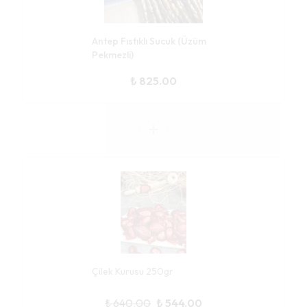
Antep Fıstıklı Sucuk (Üzüm
Pekmezli)
₺ 825.00
Çilek Kurusu 250gr
₺ 640.00
₺ 544.00