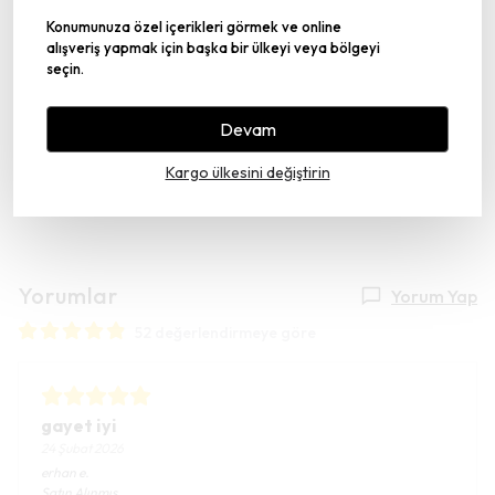
Konumunuza özel içerikleri görmek ve online
alışveriş yapmak için başka bir ülkeyi veya bölgeyi
seçin.
Devam
Kargo ülkesini değiştirin
Yorumlar
Yorum Yap
52 değerlendirmeye göre
gayet iyi
24 Şubat 2026
erhan
e.
Satın Alınmış