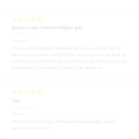
Şeker oranı tam istediğim gibi
16 Aralık 2024
Senanur
B.
Çok lezzetli muhakkak denemenizi tavsiye ederim ben ilk
defa sipariş verdim pestil.net'den. İki gün içerisinde geldi. En
son Gümüşhane Kürtün' de yemiştim çok lezzetliydi aynı tadı
bulmak beni çok mutlu etti. Hayırlı işler diliyorum.
Tat
14 Aralık 2024
Özlem
C.
Tadı gerçekten harika, üreticinin ellerine sağlık ailecek
severek tüketiyoruz