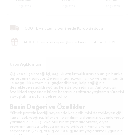
7 Ağustos
7 Ağustos
10 Ağustos
1000 TL ve üzeri Siparişlerde Kargo Bedava
4000 TL ve üzeri siparişlerde Fincan Takımı HEDİYE
Ürün Açıklaması
Çiğ kabak çekirdeği içi, sağlıklı atıştırmalık arayanlar için harika
bir seçenek sunuyor. Zengin magnezyum, çinko ve demir içeriği
ile bağışıklık sisteminizi güçlendirirken, kalp sağlığınızı
destekleyen sağlıklı yağ asitleri de barındırıyor. Antioksidan
özellikleri sayesinde hücre hasarını azaltarak yaşlanma sürecini
yavaşlatma potansiyeline sahip.
Besin Değeri ve Özellikler
Yüksek protein içeriği sayesinde kas gelişimini destekleyen çiğ
kabak çekirdeği içi, lif oranı ile sindirim sisteminizi düzenlemeye
yardımcı olur. Düşük kalorili bir atıştırmalık olarak, diyet
programlarınıza kolayca entegre edilebilir. Farklı gramaj
seçenekleri (250g, 500g ve 1000g) ile ihtiyaçlarınıza uygun bir