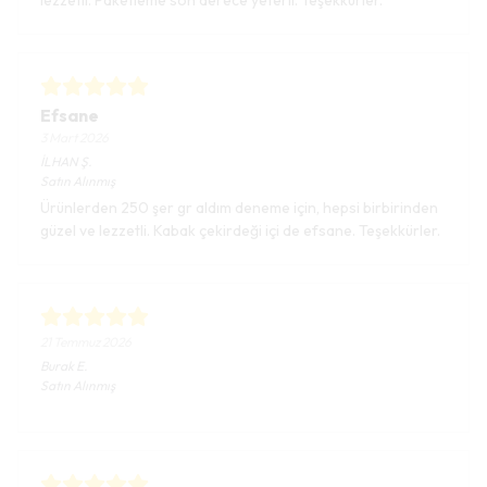
lezzetli. Paketleme son derece yeterli. Teşekkürler.
Efsane
3 Mart 2026
İLHAN
Ş.
Satın Alınmış
Ürünlerden 250 şer gr aldım deneme için, hepsi birbirinden
güzel ve lezzetli. Kabak çekirdeği içi de efsane. Teşekkürler.
21 Temmuz 2026
Burak
E.
Satın Alınmış