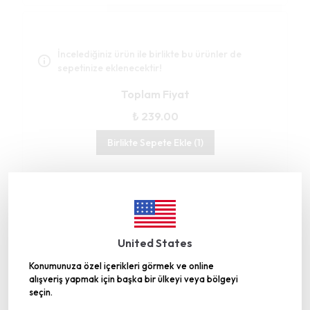
İncelediğiniz ürün ile birlikte bu ürünler de
sepetinize eklenecektir!
Toplam Fiyat
₺ 239.00
Birlikte Sepete Ekle (1)
Gümüşhane’deki Üretim Tesisimiz TRT
United States
Belgesel’de
Konumunuza özel içerikleri görmek ve online
alışveriş yapmak için başka bir ülkeyi veya bölgeyi
seçin.