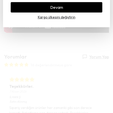
Devam
Kargo ülkesini değiştirin
Yorumlar
Yorum Yap
16 değerlendirmeye göre
Teşekkürler.
7 Nisan 2026
İLHAN
Ş.
Satın Alınmış
Sipariş verdiğim ürünler her zamanki gibi son derece