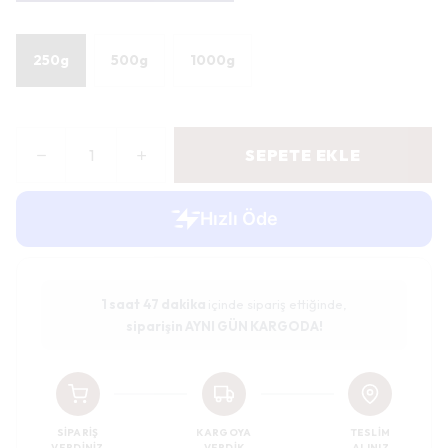
250g
500g
1000g
SEPETE EKLE
1 saat
47 dakika
içinde sipariş ettiğinde,
siparişin AYNI GÜN KARGODA!
SIPARIŞ
KARGOYA
TESLIM
VERDINIZ
VERDIK
ALINIZ