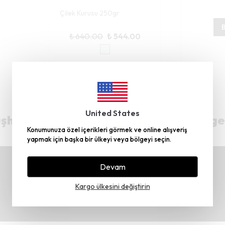
Çilek Kurusu 250gr
B
₺ 640.00
₺ 544.00
United States
hane’deki Üretim Tesisimiz TRT Belge
Konumunuza özel içerikleri görmek ve online alışveriş
yapmak için başka bir ülkeyi veya bölgeyi seçin.
Devam
Kargo ülkesini değiştirin