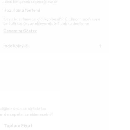
ideal bir içecek seçeneği sunar.
Hazırlama Yöntemi
Çayın hazırlanması oldukça basittir. Bir fincan sıcak suya
bir tatlı kaşığı çay ekleyerek, 5-7 dakika demleme
Devamını Göster
İade Kolaylığı
diğiniz ürün ile birlikte bu
er de sepetinize eklenecektir!
Toplam Fiyat