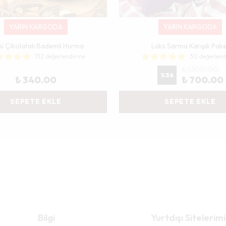
YARIN KARGODA
YARIN KARGODA
lü Çikolatalı Bademli Hurma
Lüks Sarma Karışık Pak
132 değerlendirme
30 değerlen
₺ 1,100.00
%
36
₺ 340.00
₺ 700.00
SEPETE EKLE
SEPETE EKLE
Bilgi
Yurtdışı Sitelerimi