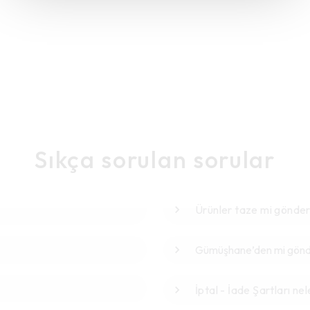
Sıkça sorulan sorular
Ürünler taze mi gönder
Gümüşhane’den mi gönde
İptal - İade Şartları nel