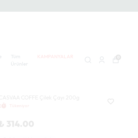
e
Tüm
KAMPANYALAR
0
Ürünler
CASVAA COFFE Çilek Çayı 200g
Tükeniyor
₺ 314.00