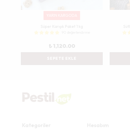
YARIN KARGODA
e
Süper Karışık Paket 1 kg
Süt
90 değerlendirme
₺ 1,120.00
SEPETE EKLE
Kategoriler
Hesabım