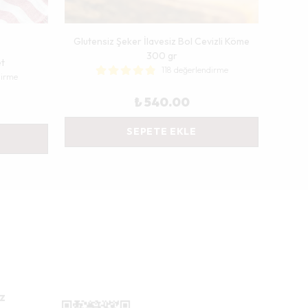
Glutensiz Şeker İlavesiz Bol Cevizli Köme
300 gr
et
118 değerlendirme
dirme
₺ 540.00
SEPETE EKLE
z