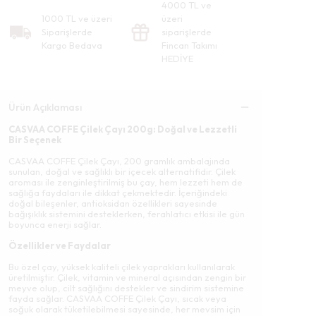
4000 TL ve
1000 TL ve üzeri
üzeri
Siparişlerde
siparişlerde
Kargo Bedava
Fincan Takımı
HEDİYE
Ürün Açıklaması
CASVAA COFFE Çilek Çayı 200g: Doğal ve Lezzetli
Bir Seçenek
CASVAA COFFE Çilek Çayı, 200 gramlık ambalajında
sunulan, doğal ve sağlıklı bir içecek alternatifidir. Çilek
aroması ile zenginleştirilmiş bu çay, hem lezzeti hem de
sağlığa faydaları ile dikkat çekmektedir. İçeriğindeki
doğal bileşenler, antioksidan özellikleri sayesinde
bağışıklık sistemini desteklerken, ferahlatıcı etkisi ile gün
boyunca enerji sağlar.
Özellikler ve Faydalar
Bu özel çay, yüksek kaliteli çilek yaprakları kullanılarak
üretilmiştir. Çilek, vitamin ve mineral açısından zengin bir
meyve olup, cilt sağlığını destekler ve sindirim sistemine
fayda sağlar. CASVAA COFFE Çilek Çayı, sıcak veya
soğuk olarak tüketilebilmesi sayesinde, her mevsim için