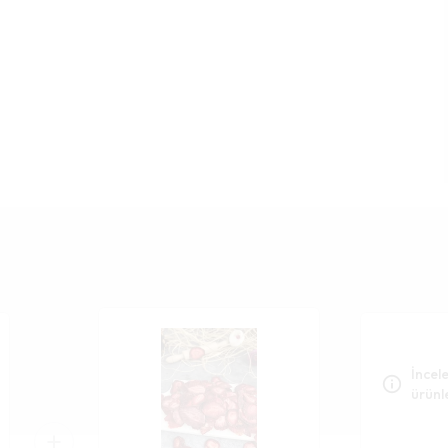
İncele
ürünl