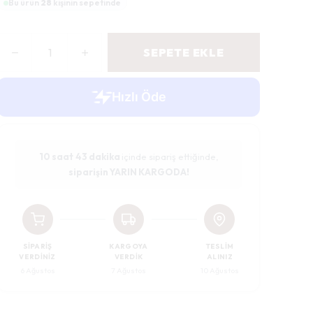
Bu ürün
28
kişinin sepetinde
SEPETE EKLE
10 saat
43 dakika
içinde sipariş ettiğinde,
siparişin YARIN KARGODA!
SIPARIŞ
KARGOYA
TESLIM
VERDINIZ
VERDIK
ALINIZ
6 Ağustos
7 Ağustos
10 Ağustos