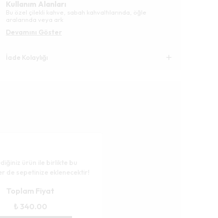
Kullanım Alanları
Bu özel çilekli kahve, sabah kahvaltılarında, öğle
aralarında veya ark
Devamını Göster
İade Kolaylığı
diğiniz ürün ile birlikte bu
er de sepetinize eklenecektir!
Toplam Fiyat
₺ 340.00