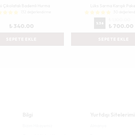
lü Çikolatalı Bademli Hurma
Lüks Sarma Karışık Pak
132 değerlendirme
30 değerlen
₺ 1,100.00
%
36
₺ 340.00
₺ 700.00
SEPETE EKLE
SEPETE EKLE
Bilgi
Yurtdışı Sitelerimi
Bizim Hikayemiz
Almanya