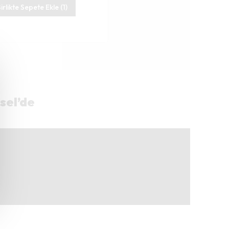
irlikte Sepete Ekle (1)
sel’de