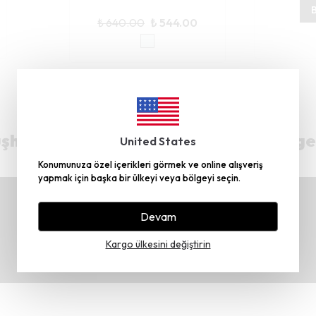
B
₺ 640.00
₺ 544.00
hane’deki Üretim Tesisimiz TRT Belge
United States
Konumunuza özel içerikleri görmek ve online alışveriş
yapmak için başka bir ülkeyi veya bölgeyi seçin.
Devam
Kargo ülkesini değiştirin