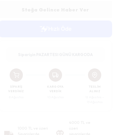
Stoğa Gelince Haber Ver
Siparişin PAZARTESI GÜNÜ KARGODA
SIPARIŞ
KARGOYA
TESLIM
VERDINIZ
VERDIK
ALINIZ
8 Ağustos
10 Ağustos
12 Ağustos –
13 Ağustos
4000 TL ve
1000 TL ve üzeri
üzeri
Siparişlerde
siparişlerde