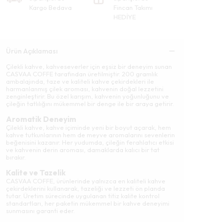
Kargo Bedava
Fincan Takımı
HEDİYE
Ürün Açıklaması
Çilekli kahve, kahveseverler için eşsiz bir deneyim sunan
CASVAA COFFE tarafından üretilmiştir. 200 gramlık
ambalajında, taze ve kaliteli kahve çekirdekleri ile
harmanlanmış çilek aroması, kahvenin doğal lezzetini
zenginleştirir. Bu özel karışım, kahvenin yoğunluğunu ve
çileğin tatlılığını mükemmel bir denge ile bir araya getirir.
Aromatik Deneyim
Çilekli kahve, kahve içiminde yeni bir boyut açarak, hem
kahve tutkunlarının hem de meyve aromalarını sevenlerin
beğenisini kazanır. Her yudumda, çileğin ferahlatıcı etkisi
ve kahvenin derin aroması, damaklarda kalıcı bir tat
bırakır.
Kalite ve Tazelik
CASVAA COFFE, ürünlerinde yalnızca en kaliteli kahve
çekirdeklerini kullanarak, tazeliği ve lezzeti ön planda
tutar. Üretim sürecinde uygulanan titiz kalite kontrol
standartları, her paketin mükemmel bir kahve deneyimi
sunmasını garanti eder.