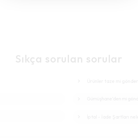
Sıkça sorulan sorular
Ürünler taze mi gönder
Gümüşhane’den mi gönde
İptal - İade Şartları nel