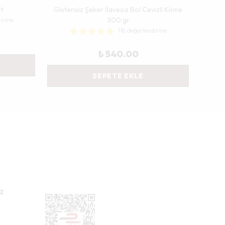
et
Glutensiz Şeker İlavesiz Bol Cevizli Köme
300 gr
dirme
118 değerlendirme
₺ 540.00
SEPETE EKLE
z