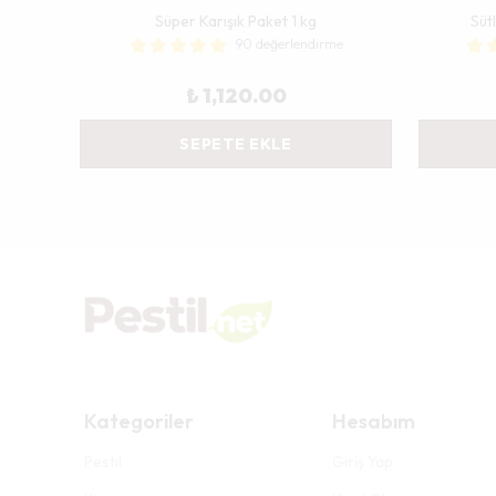
Süper Karışık Paket 1 kg
Süt
e
90 değerlendirme
₺ 1,120.00
SEPETE EKLE
Kategoriler
Hesabım
Pestil
Giriş Yap