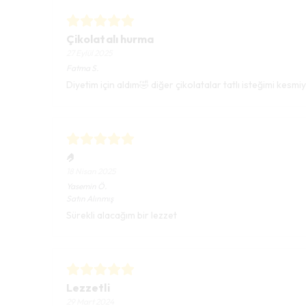
Çikolatalı hurma
27 Eylül 2025
Fatma
S.
Diyetim için aldım🤣 diğer çikolatalar tatlı isteğimi kes
🤌
18 Nisan 2025
Yasemin
Ö.
Satın Alınmış
Sürekli alacağım bir lezzet
Lezzetli
29 Mart 2024