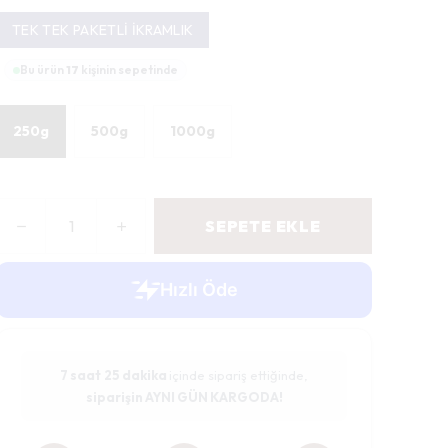
TEK TEK PAKETLİ İKRAMLIK
Bu ürün
17
kişinin sepetinde
250g
500g
1000g
SEPETE EKLE
7 saat
25 dakika
içinde sipariş ettiğinde,
siparişin AYNI GÜN KARGODA!