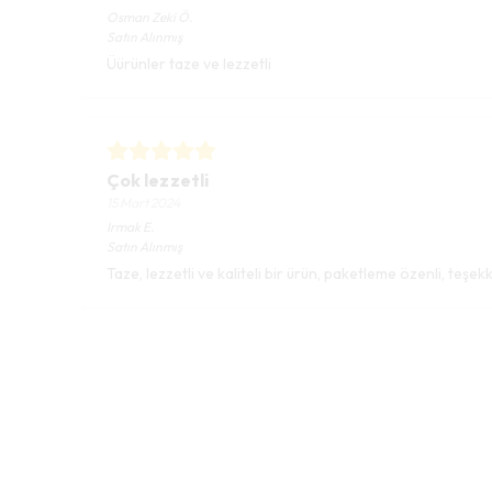
Osman Zeki
Ö.
Satın Alınmış
Üürünler taze ve lezzetli
Çok lezzetli
15 Mart 2024
Irmak
E.
Satın Alınmış
Taze, lezzetli ve kaliteli bir ürün, paketleme özenli, teşekk