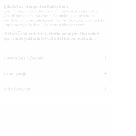
Çikolatası Gerçekten Kaliteli mi?
Evet. Ürünümüzde dünyaca bilinen Belçika çikolatası
Callebaut kullanılmaktadır. Kullanılan çikolata helal
sertifikalıdır. Dengeli lezzeti, kaliteli kakao profili ve kıtır
kaplamasıyla farkını ilk lokmada hissedersiniz.
💡 Not: Ürünler tek tek jelatinlenmiştir. 1 kg paket
içerisinde yaklaşık 50-52 adet bulunmaktadır.
Hurma Besin Değeri
Ürün İçeriği
İade Kolaylığı