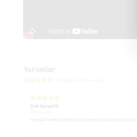
Yorumlar
55 değerlendirmeye göre
Çok lezzetli
29 Nisan 2026
Tereddüt ederek aldım kahve yanımın vazgeçilmez lezzeti