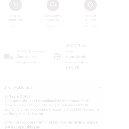
SIPARIŞ
KARGOYA
TESLIM
VERDINIZ
VERDIK
ALINIZ
8 Ağustos
8 Ağustos
10 Ağustos
4000 TL ve
1000 TL ve üzeri
üzeri
Siparişlerde
siparişlerde
Kargo Bedava
Fincan Takımı
HEDİYE
Ürün Açıklaması
İçi Neyle Dolu?
İç dolgusunda, özel formülümüzle hazırlanan fındık
ezmesi ve beyaz çikolata karışımı kullanılmaktadır.
Isırdığınız anda yoğun fındık lezzetiyle birlikte kremamsı
ve dengeli bir tat sunar.
👉 Kararsızsanız, tüm müşteri yorumlarını görmek
için
buraya tıklayın
.