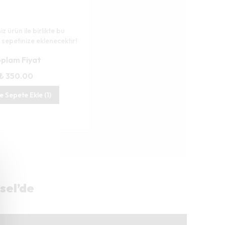
iz ürün ile birlikte bu
 sepetinize eklenecektir!
plam Fiyat
₺ 350.00
te Sepete Ekle (1)
sel’de