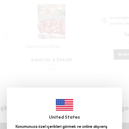
İncelediğin
ürünler de
To
Çilek Kurusu 250gr
Birlik
₺ 640.00
₺ 544.00
hane’deki Üretim Tesisimiz TRT Belge
United States
Konumunuza özel içerikleri görmek ve online alışveriş