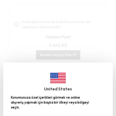
İncelediğiniz ürün ile birlikte bu ürünler de
sepetinize eklenecektir!
Toplam Fiyat
₺ 642.00
Birlikte Sepete Ekle (1)
United States
Gümüşhane’deki Üretim Tesisimiz TRT
Konumunuza özel içerikleri görmek ve online
Belgesel’de
alışveriş yapmak için başka bir ülkeyi veya bölgeyi
seçin.