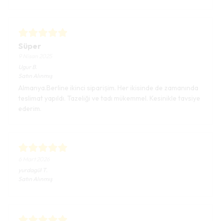
Süper
9 Nisan 2025
Ugur
B.
Satın Alınmış
Almanya.Berline ikinci sipariṣim. Her ikisinde de zamanında
teslimat yapıldı. Tazeliği ve tadı mükemmel. Kesinikle tavsiye
ederim.
6 Mart 2026
yurdagül
T.
Satın Alınmış