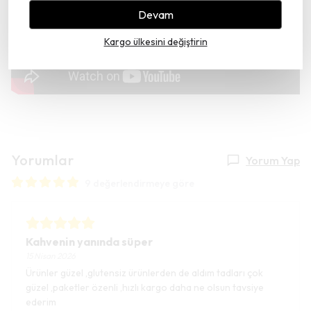
Devam
Kargo ülkesini değiştirin
Yorumlar
Yorum Yap
9 değerlendirmeye göre
Kahvenin yanında süper
15 Nisan 2026
Ürünler güzel ,glutensiz ürünlerden de aldım tadları çok
güzel ,paketler özenli ,hızlı kargo daha ne olsun tavsiye
ederim