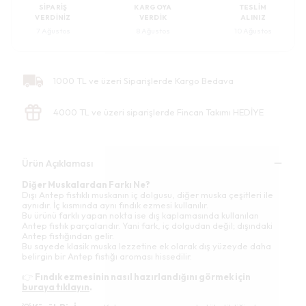
SIPARIŞ
KARGOYA
TESLIM
VERDINIZ
VERDIK
ALINIZ
7 Ağustos
8 Ağustos
10 Ağustos
1000 TL ve üzeri Siparişlerde Kargo Bedava
4000 TL ve üzeri siparişlerde Fincan Takımı HEDİYE
Ürün Açıklaması
Diğer Muskalardan Farkı Ne?
Dışı Antep fıstıklı muskanın iç dolgusu, diğer muska çeşitleri ile
aynıdır. İç kısmında aynı fındık ezmesi kullanılır.
Bu ürünü farklı yapan nokta ise dış kaplamasında kullanılan
Antep fıstık parçalarıdır. Yani fark, iç dolgudan değil; dışındaki
Antep fıstığından gelir.
Bu sayede klasik muska lezzetine ek olarak dış yüzeyde daha
belirgin bir Antep fıstığı aroması hissedilir.
👉
Fındık ezmesinin nasıl hazırlandığını görmek için
buraya tıklayın
.