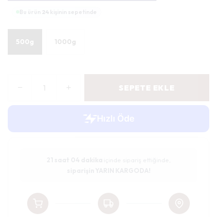
Bu ürün
24
kişinin sepetinde
500g
1000g
SEPETE EKLE
21 saat
04 dakika
içinde sipariş ettiğinde,
siparişin YARIN KARGODA!