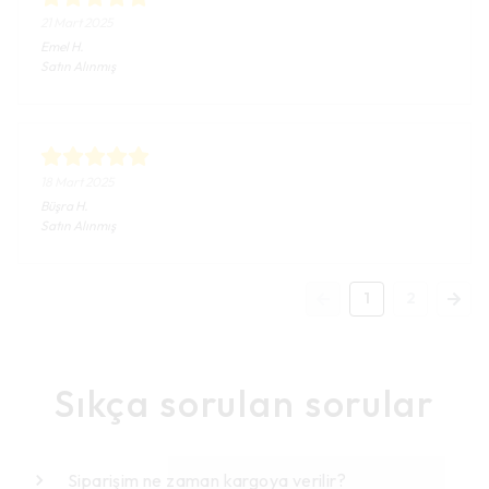
21 Mart 2025
Emel
H.
Satın Alınmış
18 Mart 2025
Büşra
H.
Satın Alınmış
1
2
Sıkça sorulan sorular
Siparişim ne zaman kargoya verilir?