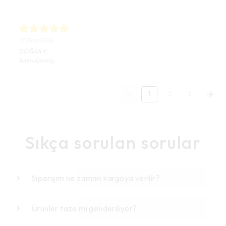
27 Ekim 2024
DOĞAN
Y.
Satın Alınmış
1
2
3
Sıkça sorulan sorular
Siparişim ne zaman kargoya verilir?
Ürünler taze mi gönderiliyor?