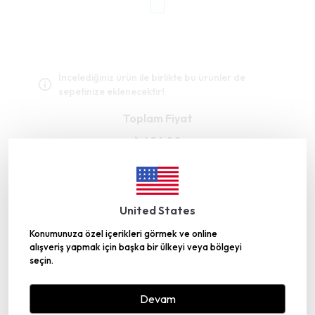
İncelediğiniz ürün ile birlikte bu ürünler de
sepetinize eklenecektir!
Toplam Fiyat
₺ 424.00
Birlikte Sepete Ekle (1)
United States
Konumunuza özel içerikleri görmek ve online
alışveriş yapmak için başka bir ülkeyi veya bölgeyi
seçin.
Gümüşhane’deki Üretim Tesisimiz TRT
Belgesel’de
Devam