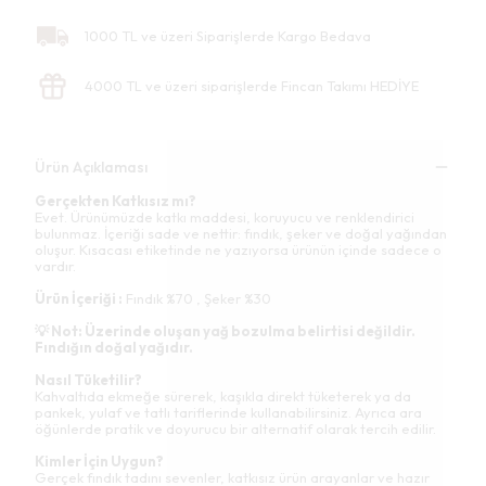
1000 TL ve üzeri Siparişlerde Kargo Bedava
4000 TL ve üzeri siparişlerde Fincan Takımı HEDİYE
Ürün Açıklaması
Gerçekten Katkısız mı?
Evet. Ürünümüzde katkı maddesi, koruyucu ve renklendirici
bulunmaz. İçeriği sade ve nettir: fındık, şeker ve doğal yağından
oluşur. Kısacası etiketinde ne yazıyorsa ürünün içinde sadece o
vardır.
Ürün İçeriği :
Fındık %70 , Şeker %30
💡 Not: Üzerinde oluşan yağ bozulma belirtisi değildir.
Fındığın doğal yağıdır.
Nasıl Tüketilir?
Kahvaltıda ekmeğe sürerek, kaşıkla direkt tüketerek ya da
pankek, yulaf ve tatlı tariflerinde kullanabilirsiniz. Ayrıca ara
öğünlerde pratik ve doyurucu bir alternatif olarak tercih edilir.
Kimler İçin Uygun?
Gerçek fındık tadını sevenler, katkısız ürün arayanlar ve hazır