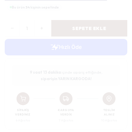
Bu ürün
34
kişinin sepetinde
SEPETE EKLE
9 saat
13 dakika
içinde sipariş ettiğinde,
siparişin YARIN KARGODA!
SIPARIŞ
KARGOYA
TESLIM
VERDINIZ
VERDIK
ALINIZ
6 Ağustos
7 Ağustos
10 Ağustos