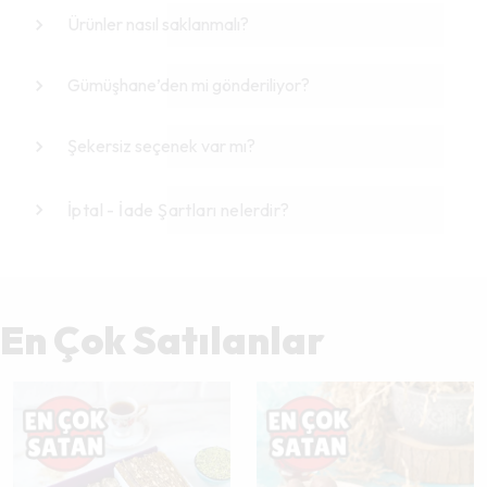
Ürünler nasıl saklanmalı?
Gümüşhane’den mi gönderiliyor?
Şekersiz seçenek var mı?
İptal - İade Şartları nelerdir?
En Çok Satılanlar