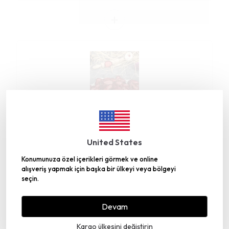
Çilek Kurusu 250gr
United States
₺ 640.00
₺ 544.00
Konumunuza özel içerikleri görmek ve online
alışveriş yapmak için başka bir ülkeyi veya bölgeyi
seçin.
Devam
İncelediğiniz ürün ile birlikte bu ürünler de
sepetinize eklenecektir!
Kargo ülkesini değiştirin