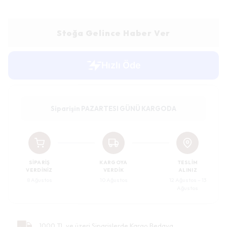
Stoğa Gelince Haber Ver
Siparişin PAZARTESI GÜNÜ KARGODA
SIPARIŞ
KARGOYA
TESLIM
VERDINIZ
VERDIK
ALINIZ
8 Ağustos
10 Ağustos
12 Ağustos – 13
Ağustos
1000 TL ve üzeri Siparişlerde Kargo Bedava