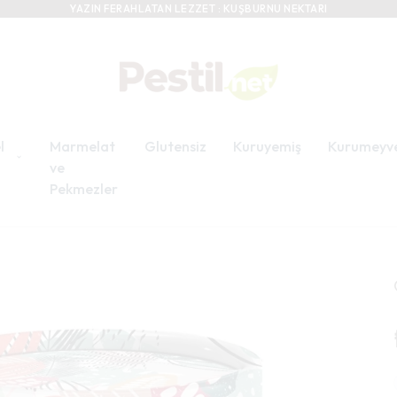
1000 TL VE ÜZERİ SİPARİŞLERİNİZDE KARGO BEDAVA
l
Marmelat
Glutensiz
Kuruyemiş
Kurumeyv
ve
Pekmezler