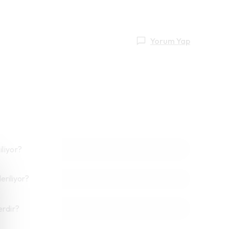
Yorum Yap
iliyor?
riliyor?
erdir?