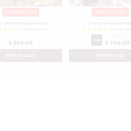
YARIN KARGODA
YARIN KARGODA
lü Çikolatalı Bademli Hurma
Lüks Sarma Karışık Pak
132 değerlendirme
30 değerlen
₺ 1,100.00
%
36
₺ 340.00
₺ 700.00
SEPETE EKLE
SEPETE EKLE