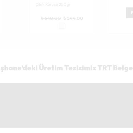
Çilek Kurusu 250gr
B
₺ 640.00
₺ 544.00
hane’deki Üretim Tesisimiz TRT Belge