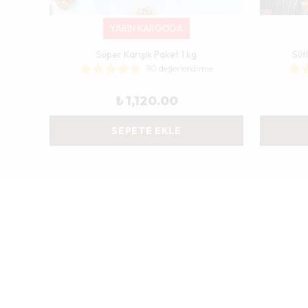
YARIN KARGODA
e
Süper Karışık Paket 1 kg
Süt
90 değerlendirme
₺ 1,120.00
SEPETE EKLE