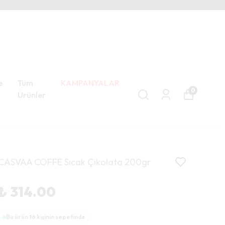
e
Tüm
KAMPANYALAR
0
Ürünler
CASVAA COFFE Sıcak Çikolata 200gr
₺ 314.00
Bu ürün
16
kişinin sepetinde