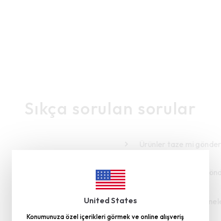
Sıkça sorulan sorular
Ürünler taze mi gönder
Gümüşhane’den mi gönde
United States
İptal - İade Şartları nel
Konumunuza özel içerikleri görmek ve online alışveriş