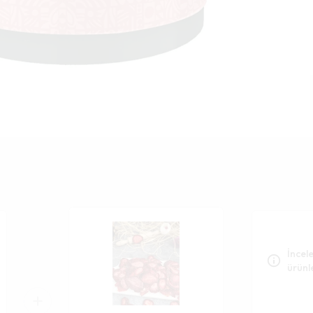
İncele
ürünl