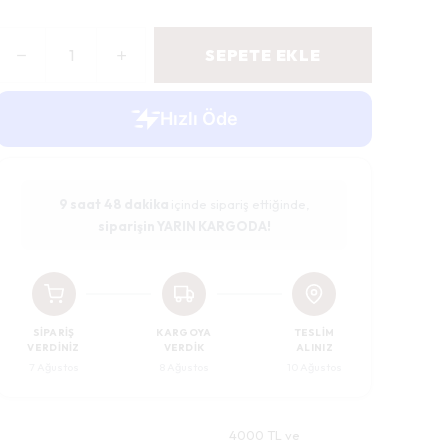
SEPETE EKLE
9 saat
47 dakika
içinde sipariş ettiğinde,
siparişin YARIN KARGODA!
SIPARIŞ
KARGOYA
TESLIM
VERDINIZ
VERDIK
ALINIZ
7 Ağustos
8 Ağustos
10 Ağustos
4000 TL ve