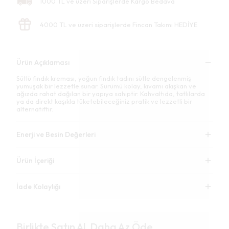
1000 TL ve üzeri Siparişlerde Kargo Bedava
4000 TL ve üzeri siparişlerde Fincan Takımı HEDİYE
Ürün Açıklaması
Sütlü fındık kreması, yoğun fındık tadını sütle dengelenmiş
yumuşak bir lezzetle sunar. Sürümü kolay, kıvamı akışkan ve
ağızda rahat dağılan bir yapıya sahiptir. Kahvaltıda, tatlılarda
ya da direkt kaşıkla tüketebileceğiniz pratik ve lezzetli bir
alternatiftir.
Enerji ve Besin Değerleri
Ürün İçeriği
İade Kolaylığı
Birlikte Satın Al, Daha Az Öde