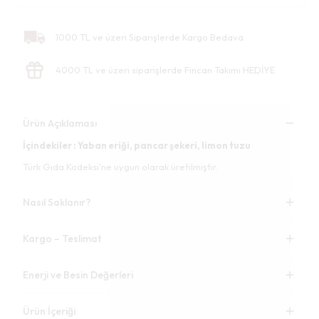
1000 TL ve üzeri Siparişlerde Kargo Bedava
4000 TL ve üzeri siparişlerde Fincan Takımı HEDİYE
Ürün Açıklaması
İçindekiler : Yaban eriği, pancar şekeri, limon tuzu
Türk Gıda Kodeksi'ne uygun olarak üretilmiştir.
Nasıl Saklanır?
Kargo – Teslimat
Enerji ve Besin Değerleri
Ürün İçeriği