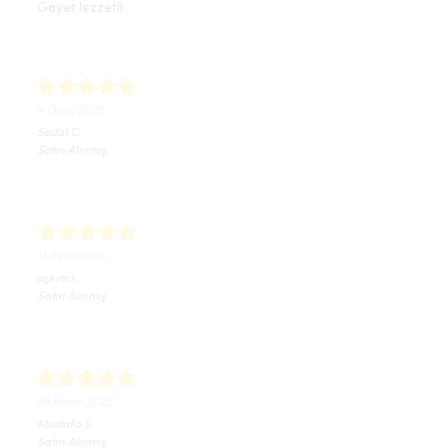
Gayet lezzetli
4 Ocak 2025
Sedat
C.
Satın Alınmış
16 Ekim 2024
aşkım
s.
Satın Alınmış
24 Kasım 2023
Mustafa
S.
Satın Alınmış