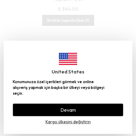
₺ 344.00
Birlikte Sepete Ekle (1)
Gümüşhane’deki Üretim Tesisimiz TRT
Belgesel’de
United States
Konumunuza özel içerikleri görmek ve online
alışveriş yapmak için başka bir ülkeyi veya bölgeyi
seçin.
Devam
Kargo ülkesini değiştirin