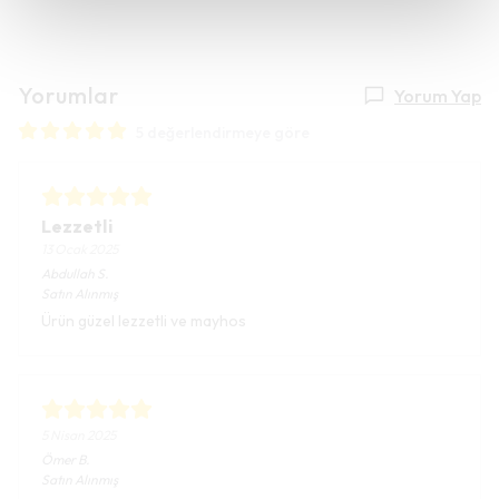
Yorumlar
Yorum Yap
5 değerlendirmeye göre
Lezzetli
13 Ocak 2025
Abdullah
S.
Satın Alınmış
Ürün güzel lezzetli ve mayhos
5 Nisan 2025
Ömer
B.
Satın Alınmış