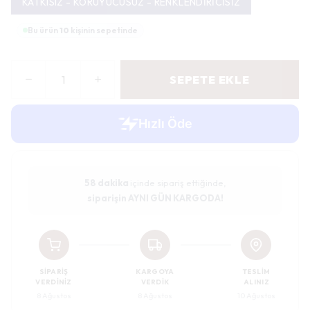
KATKISIZ - KORUYUCUSUZ - RENKLENDİRİCİSİZ
Bu ürün
10
kişinin sepetinde
SEPETE EKLE
58 dakika
içinde sipariş ettiğinde,
siparişin AYNI GÜN KARGODA!
SIPARIŞ
KARGOYA
TESLIM
VERDINIZ
VERDIK
ALINIZ
8 Ağustos
8 Ağustos
10 Ağustos