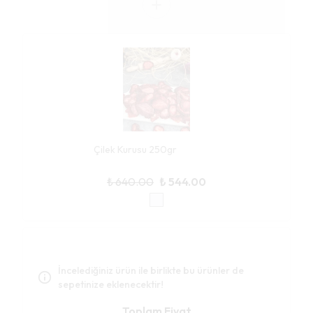
Çilek Kurusu 250gr
₺ 640.00
₺ 544.00
İncelediğiniz ürün ile birlikte bu ürünler de
sepetinize eklenecektir!
Toplam Fiyat